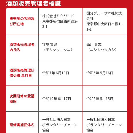
酒類販売
管理者標識
国分グループ本社株式
株式会社ミクリード
販売場の名称
及
会社
東京都新宿区西新宿2-
び所在地
東京都中央区日本橋1-
3-1
1-1
酒類販売
管理者
守屋 賢邦
西川 貴志
の氏名
（モリヤマサクニ）
（ニシカワタカシ）
酒類販売管理
研
令和7年 6月18日
令和6年 5月16日
修受講 年月日
次回研修の
受講
令和10年 6月17日
令和9年 5月15日
期限
一般社団法人日本
一般社団法人日本
研修実施
団体名
ボランタリーチェーン
ボランタリーチェーン
協会
協会