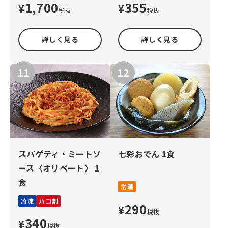
1,700
355
¥
¥
税抜
税抜
詳しく見る
詳しく見る
スパゲティ・ミートソ
七彩おでん 1食
ース〈オリベート〉 1
食
常温
冷凍
ハコ割
290
¥
税抜
340
¥
税抜