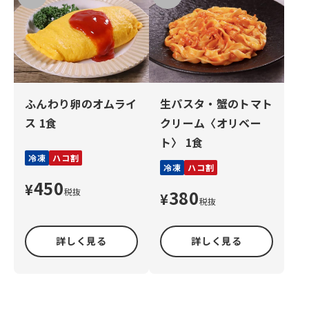
ふんわり卵のオムライ
生パスタ・蟹のトマト
ス 1食
クリーム〈オリベー
ト〉 1食
冷凍
ハコ割
冷凍
ハコ割
450
¥
税抜
380
¥
税抜
詳しく見る
詳しく見る