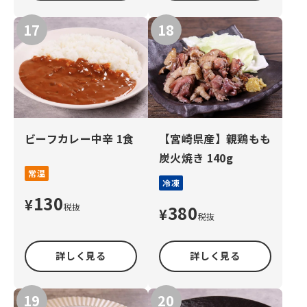
ビーフカレー中辛 1食
【宮崎県産】親鶏もも
炭火焼き 140g
常温
冷凍
130
¥
税抜
380
¥
税抜
詳しく見る
詳しく見る