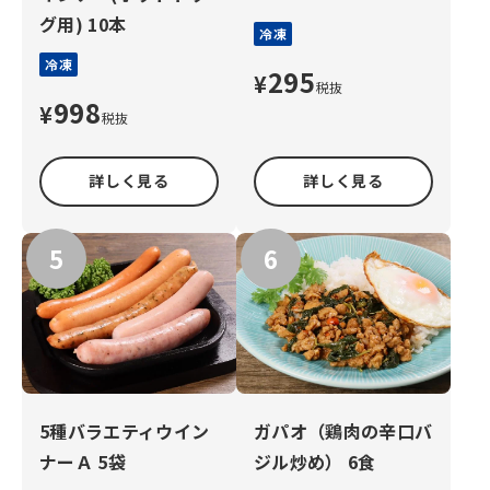
グ用) 10本
冷凍
冷凍
295
¥
税抜
998
¥
税抜
詳しく見る
詳しく見る
5種バラエティウイン
ガパオ（鶏肉の辛口バ
ナーＡ 5袋
ジル炒め） 6食