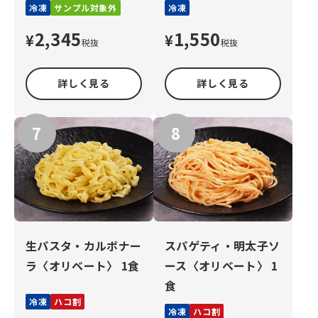
冷凍
サンプル対象外
冷凍
2,345
1,550
¥
¥
税抜
税抜
詳しく見る
詳しく見る
生パスタ・カルボナー
スパゲティ・明太子ソ
ラ〈オリベート〉 1食
ース〈オリベート〉 1
食
冷凍
ハコ割
冷凍
ハコ割