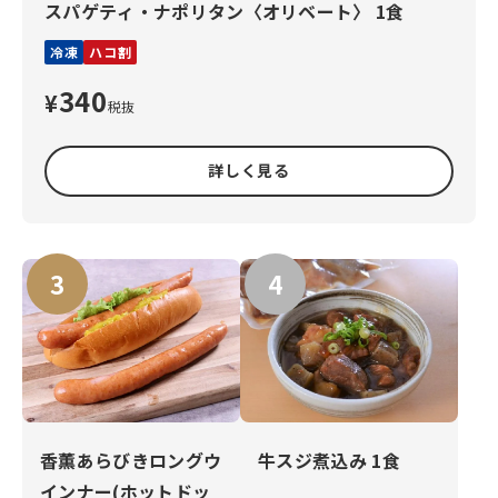
スパゲティ・ナポリタン〈オリベート〉 1食
冷凍
ハコ割
340
¥
税抜
詳しく見る
香薫あらびきロングウ
牛スジ煮込み 1食
インナー(ホットドッ