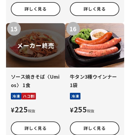
詳しく見る
詳しく見る
メーカー終売
ソース焼きそば〈Umi
牛タン3種ウインナー
os〉 1食
1袋
冷凍
ハコ割
冷凍
225
255
¥
¥
税抜
税抜
詳しく見る
詳しく見る