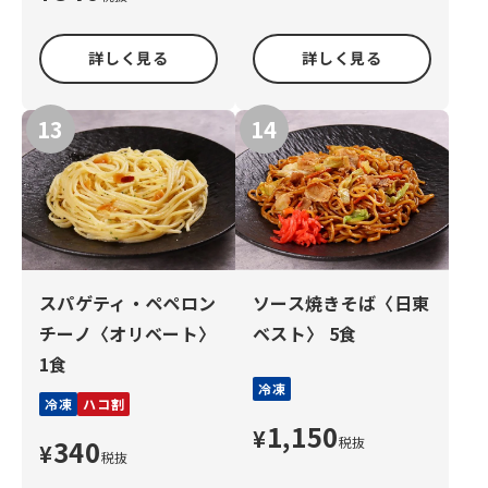
詳しく見る
詳しく見る
スパゲティ・ペペロン
ソース焼きそば〈日東
チーノ〈オリベート〉
ベスト〉 5食
1食
冷凍
冷凍
ハコ割
1,150
¥
340
税抜
¥
税抜