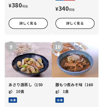
380
¥
税抜
340
¥
税抜
詳しく見る
詳しく見る
あさり酒蒸し（150
豚もつ煮みそ味（160
g） 10食
g） 1食
冷凍
冷凍