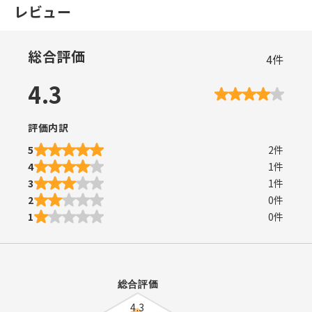
レビュー
総合評価
4
件
4.3
評価内訳
5
2
件
4
1
件
3
1
件
2
0
件
1
0
件