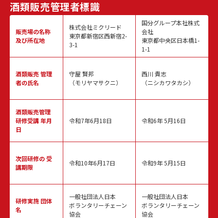
酒類販売
管理者標識
国分グループ本社株式
株式会社ミクリード
販売場の名称
会社
東京都新宿区西新宿2-
及び所在地
東京都中央区日本橋1-
3-1
1-1
酒類販売
管理
守屋 賢邦
西川 貴志
者の氏名
（モリヤマサクニ）
（ニシカワタカシ）
酒類販売管理
研修受講 年月
令和7年6月18日
令和6年 5月16日
日
次回研修の
受
令和10年6月17日
令和9年 5月15日
講期限
一般社団法人日本
一般社団法人日本
研修実施
団体
ボランタリーチェーン
ボランタリーチェーン
名
協会
協会