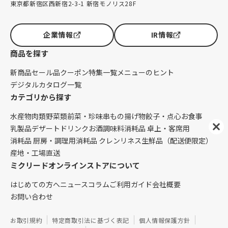
東京都新宿区西新宿2-3-1 新宿モノリス28F
企業情報
IR情報
商品を探す
新商品
セール品
クーポン
特集一覧
メニューのヒント
デジタルカタログ一覧
カテゴリから探す
水産物
肉類
野菜類
前菜・珍味
串もの
揚げ物
餃子・点心
お食事
乳製品
デザート
ドリンク
お酒
調味料
消耗品 卓上・客席用
消耗品 厨房・調理用
消耗品 クレンリネス
生鮮品（配送便限定）
産地・工場直送
ミクリードオンラインストアについて
はじめての方へ
ニュース
コラム
ご利用ガイド
会社概要
お問い合わせ
お取引規約
特定商取引法に基づく表記
個人情報保護方針