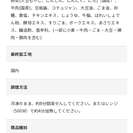
野菜(大豆もやし、にんじん、にんにく、にら)（国産）、
牛肉(国産)、豆板醤、コチュジャン、大豆油、ごま油、砂
糖、食塩、チキンエキス、しょうゆ、牛脂、ばれいしょで
ん粉、酵母エキス、すりごま、ポークエキス、あさりエキ
ス、醸造酢、香辛料、(一部に小麦・牛肉・ごま・大豆・鶏
肉・豚肉を含む)
最終加工地
国内
調理方法
冷凍のまま、約8分間湯せんしてください。またはレンジ
（500W）で約4分加熱してください。
商品種別