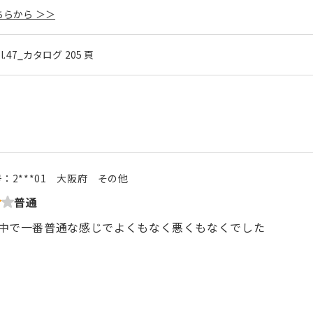
らから ＞＞
ol.47_カタログ 205 頁
号：
2***01
大阪府
その他
普通
中で一番普通な感じでよくもなく悪くもなくでした