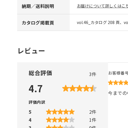
納期／送料説明
お届けについて詳しくはこち
カタログ掲載頁
vol.46_カタログ 208 頁、v
レビュー
総合評価
お客様番
3
件
4.7
今までの
評価内訳
5
2
件
4
1
件
3
0
件