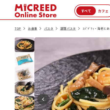
カテゴリから探す
新商品
セール品
クーポン
特集一覧
TOP
お食事
パスタ
調理パスタ
ｽﾊﾟｹﾞﾃｨ・海老と