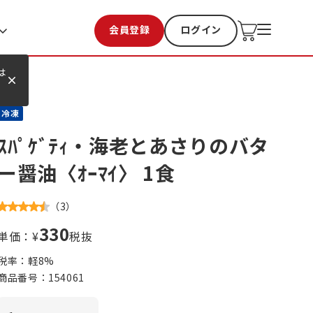
会員登録
ログイン
お気に入り
過去購入
は
冷凍
ｽﾊﾟｹﾞﾃｨ・海老とあさりのバタ
ー醤油〈ｵｰﾏｲ〉 1食
（
3
）
330
単価：¥
税抜
税率：軽
8
%
商品番号：
154061