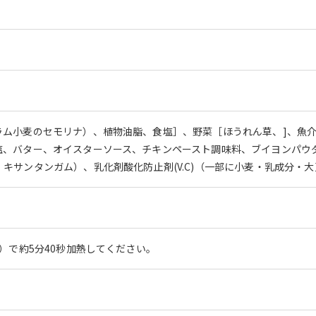
ム小麦のセモリナ）、植物油脂、食塩］、野菜［ほうれん草、]、魚介
塩、バター、オイスターソース、チキンペースト調味料、ブイヨンパウ
キサンタンガム）、乳化剤酸化防止剤(V.C)（一部に小麦・乳成分・大
W）で約5分40秒加熱してください。