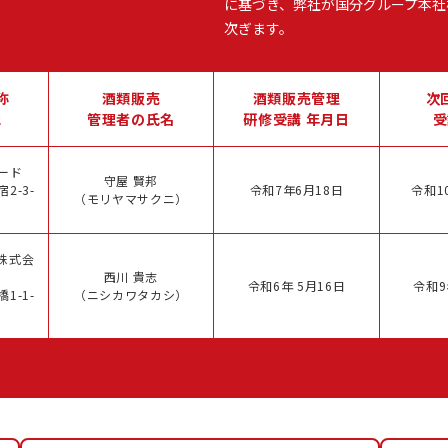
に基づき、弊社が国分グループ本社
次ぎます。
称
酒類販売
酒類販売管理
次
地
管理者の氏名
研修受講 年月日
受
ード
守屋 賢邦
2-3-
令和7年6月18日
令和1
（モリヤマサクニ）
株式会
西川 貴志
令和6年 5月16日
令和9
1-1-
（ニシカワタカシ）