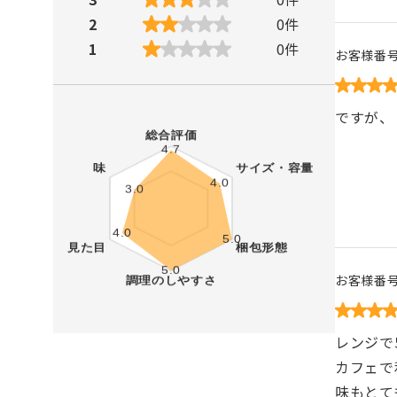
2
0
件
1
0
件
お客様番
ですが、
お客様番
レンジで
カフェで
味もとて