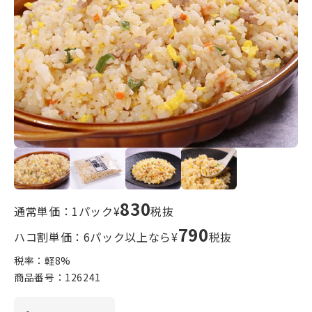
830
通常単価：1パック¥
税抜
790
ハコ割単価：6パック以上なら¥
税抜
税率：軽
8
%
商品番号：
126241