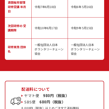
酒類販売管理
研修受講 年月
令和7年6月18日
令和6年 5月16日
日
次回研修の
受
令和10年6月17日
令和9年 5月15日
講期限
一般社団法人日本
一般社団法人日本
研修実施
団体
ボランタリーチェーン
ボランタリーチェーン
名
協会
協会
配送料について
ヤマト便
980円（税抜）
SBS便
680円（税抜）
8,000円（税抜）以上のご注文で送料無料