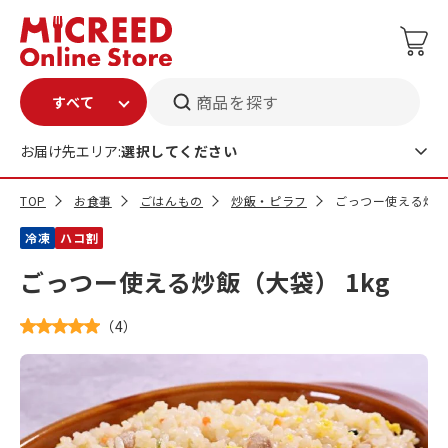
商品を探す
お届け先エリア:
選択してください
TOP
お食事
ごはんもの
炒飯・ピラフ
ごっつー使える炒飯（
冷凍
ハコ割
ごっつー使える炒飯（大袋） 1kg
（
4
）