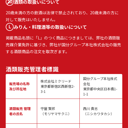
酒類の取扱いについて
20歳未満の方の飲酒は法律で禁止されており、20歳未満の方に
対して販売はいたしません。
みりん・料理酒等の取扱いについて
掲載商品名頭に「L」のつく商品につきましては、弊社の酒類販
売媒介業免許に基づき、弊社が国分グループ本社株式会社の販売
する酒類商品の注文を取次ぎます。
酒類販売
管理者標識
国分グループ本社株式
株式会社ミクリード
販売場の名称
会社
東京都新宿区西新宿2-
及び所在地
東京都中央区日本橋1-
3-1
1-1
酒類販売
管理
守屋 賢邦
西川 貴志
者の氏名
（モリヤマサクニ）
（ニシカワタカシ）