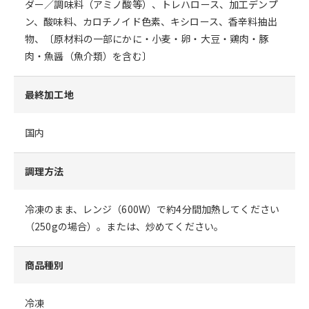
ダー／調味料（アミノ酸等）、トレハロース、加工デンプ
ン、酸味料、カロチノイド色素、キシロース、香辛料抽出
物、〔原材料の一部にかに・小麦・卵・大豆・鶏肉・豚
肉・魚醤（魚介類）を含む〕
最終加工地
国内
調理方法
冷凍のまま、レンジ（600W）で約4分間加熱してください
（250gの場合）。または、炒めてください。
商品種別
冷凍