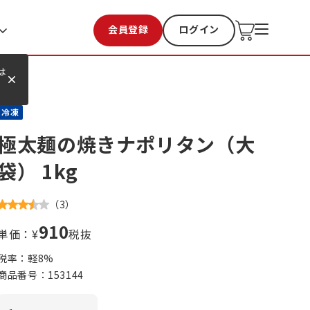
会員登録
ログイン
お気に入り
過去購入
は
冷凍
極太麺の焼きナポリタン（大
袋） 1kg
（
3
）
910
単価：¥
税抜
税率：軽
8
%
商品番号：
153144