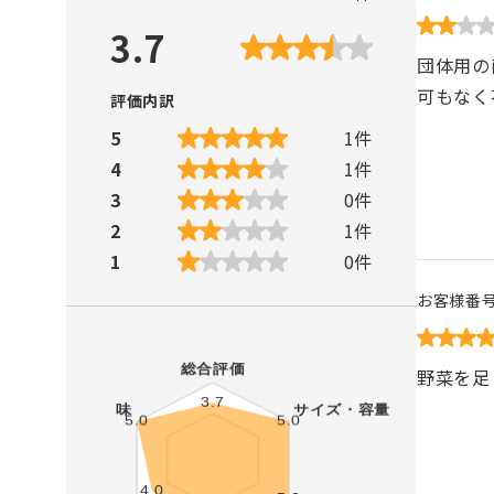
3.7
団体用の
可もなく
評価内訳
5
1
件
4
1
件
3
0
件
2
1
件
1
0
件
お客様番
野菜を足