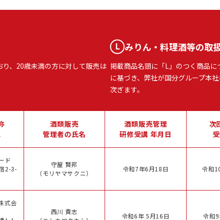
みりん・料理酒等の取
おり、20歳未満の方に対して販売は
掲載商品名頭に「L」のつく商品に
に基づき、弊社が国分グループ本社
次ぎます。
称
酒類販売
酒類販売管理
次
地
管理者の氏名
研修受講 年月日
受
ード
守屋 賢邦
2-3-
令和7年6月18日
令和1
（モリヤマサクニ）
株式会
西川 貴志
令和6年 5月16日
令和9