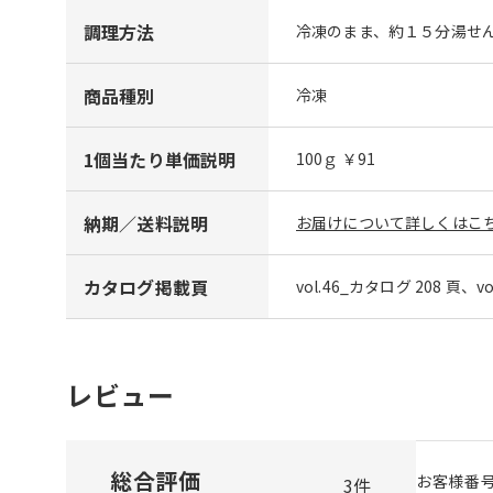
調理方法
冷凍のまま、約１５分湯せ
商品種別
冷凍
1個当たり単価説明
100ｇ ￥91
納期／送料説明
お届けについて詳しくはこち
カタログ掲載頁
vol.46_カタログ 208 頁、v
レビュー
総合評価
お客様番
3
件