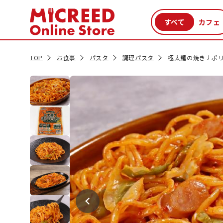
カテゴリから探す
新商品
セール品
クーポン
特集一覧
TOP
お食事
パスタ
調理パスタ
極太麺の焼きナポリ