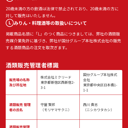
20歳未満の方の飲酒は法律で禁止されており、20歳未満の方に
対して販売はいたしません。
みりん・料理酒等の取扱いについて
掲載商品名頭に「L」のつく商品につきましては、弊社の酒類販
売媒介業免許に基づき、弊社が国分グループ本社株式会社の販売
する酒類商品の注文を取次ぎます。
酒類販売
管理者標識
国分グループ本社株式
株式会社ミクリード
販売場の名称
会社
東京都新宿区西新宿2-
及び所在地
東京都中央区日本橋1-
3-1
1-1
酒類販売
管理
守屋 賢邦
西川 貴志
者の氏名
（モリヤマサクニ）
（ニシカワタカシ）
酒類販売管理