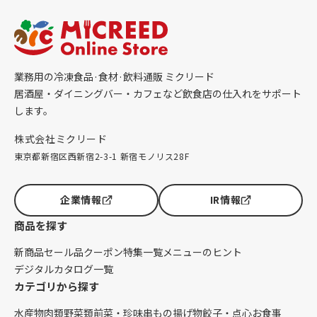
業務用の冷凍食品·食材·飲料通販 ミクリード
居酒屋・ダイニングバー・カフェなど飲食店の仕入れをサポート
します。
株式会社ミクリード
東京都新宿区西新宿2-3-1 新宿モノリス28F
企業情報
IR情報
商品を探す
新商品
セール品
クーポン
特集一覧
メニューのヒント
デジタルカタログ一覧
カテゴリから探す
水産物
肉類
野菜類
前菜・珍味
串もの
揚げ物
餃子・点心
お食事