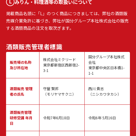
みりん・料理酒等の取扱いについて
掲載商品名頭に「L」のつく商品につきましては、弊社の酒類販
売媒介業免許に基づき、弊社が国分グループ本社株式会社の販売
する酒類商品の注文を取次ぎます。
酒類販売
管理者標識
国分グループ本社株式
株式会社ミクリード
販売場の名称
会社
東京都新宿区西新宿2-
及び所在地
東京都中央区日本橋1-
3-1
1-1
酒類販売
管理
守屋 賢邦
西川 貴志
者の氏名
（モリヤマサクニ）
（ニシカワタカシ）
酒類販売管理
研修受講 年月
令和7年6月18日
令和6年 5月16日
日