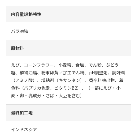
内容量規格特性
バラ凍結
原材料
えび、コーンフラワー、小麦粉、食塩、でん粉、ぶどう
糖、植物油脂、粉末卵黄／加工でん粉、pH調整剤、調味料
（アミノ酸）、増粘剤（キサンタン）、香辛料抽出物、着
色料（パプリカ色素、ビタミンB2）、（一部にえび・小
麦・卵・乳成分・さば・大豆を含む）
最終加工地
インドネシア