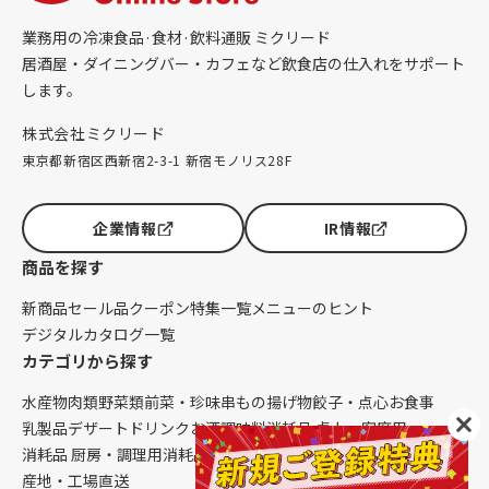
業務用の冷凍食品·食材·飲料通販 ミクリード
居酒屋・ダイニングバー・カフェなど飲食店の仕入れをサポート
します。
株式会社ミクリード
東京都新宿区西新宿2-3-1 新宿モノリス28F
企業情報
IR情報
商品を探す
新商品
セール品
クーポン
特集一覧
メニューのヒント
デジタルカタログ一覧
カテゴリから探す
水産物
肉類
野菜類
前菜・珍味
串もの
揚げ物
餃子・点心
お食事
乳製品
デザート
ドリンク
お酒
調味料
消耗品 卓上・客席用
消耗品 厨房・調理用
消耗品 クレンリネス
生鮮品（配送便限定）
産地・工場直送