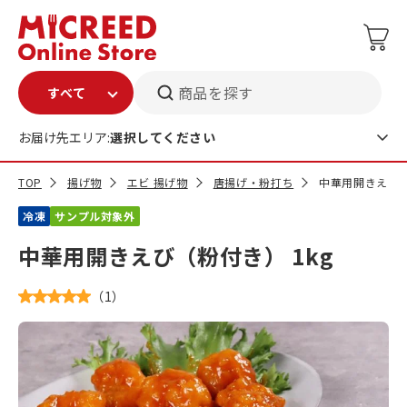
商品を探す
お届け先エリア:
選択してください
TOP
揚げ物
エビ 揚げ物
唐揚げ・粉打ち
中華用開きえび（
冷凍
サンプル対象外
中華用開きえび（粉付き） 1kg
（
1
）