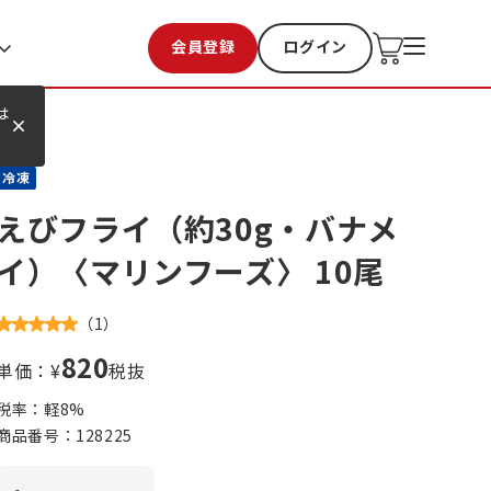
会員登録
ログイン
お気に入り
過去購入
は
冷凍
えびフライ（約30g・バナメ
イ）〈マリンフーズ〉 10尾
（
1
）
820
単価：¥
税抜
税率：軽
8
%
商品番号：
128225