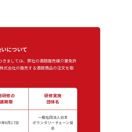
扱いについて
つきましては、弊社の酒類販売媒介業免許
株式会社の販売する酒類商品の注文を取
回研修の
研修実施
講期限
団体名
一般社団法人日本
0年6月17日
ボランタリーチェーン協
会