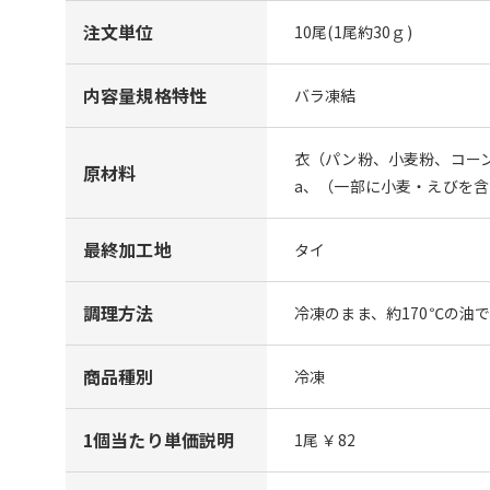
注文単位
10尾(1尾約30ｇ)
内容量規格特性
バラ凍結
衣（パン粉、小麦粉、コー
原材料
a、（一部に小麦・えびを含
最終加工地
タイ
調理方法
冷凍のまま、約170℃の油
商品種別
冷凍
1個当たり単価説明
1尾 ￥82