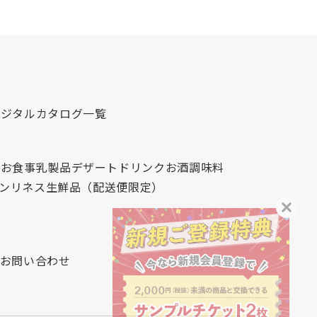
デジタルカタログ一覧
心
お食事
乳製品
デザート
ドリンク
お酒
調味料
レンリネス
生鮮品（配送便限定）
お問い合わせ