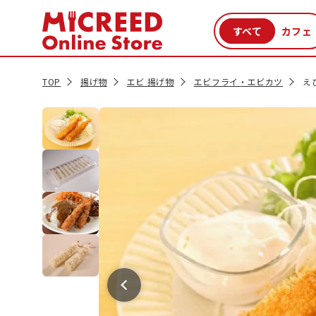
カテゴリから探す
新商品
セール品
クーポン
特集一覧
TOP
揚げ物
エビ 揚げ物
エビフライ・エビカツ
え