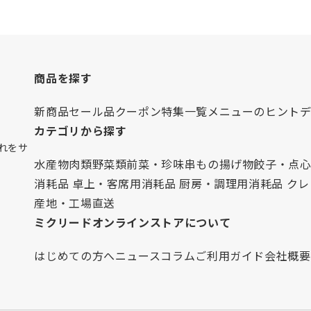
商品を探す
新商品
セール品
クーポン
特集一覧
メニューのヒント
カテゴリから探す
れをサ
水産物
肉類
野菜類
前菜・珍味
串もの
揚げ物
餃子・点
消耗品 卓上・客席用
消耗品 厨房・調理用
消耗品 ク
産地・工場直送
ミクリードオンラインストアについて
はじめての方へ
ニュース
コラム
ご利用ガイド
会社概要