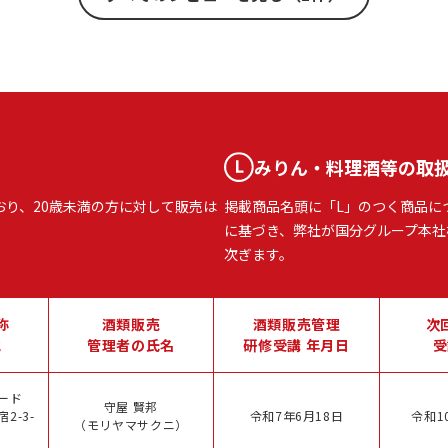
みりん・料理酒等の取
おり、20歳未満の方に対して販売は
掲載商品名頭に「L」のつく商品に
に基づき、弊社が国分グループ本社
次ぎます。
称
酒類販売
酒類販売管理
次
地
管理者の氏名
研修受講 年月日
受
ード
守屋 賢邦
2-3-
令和7年6月18日
令和1
（モリヤマサクニ）