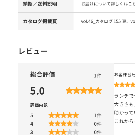
納期／送料説明
お届けについて詳しくはこち
カタログ掲載頁
vol.46_カタログ 155 頁、v
レビュー
総合評価
お客様番
1
件
5.0
ランチで
大きさも
評価内訳
助かって
5
1
件
これから
4
0
件
3
0
件