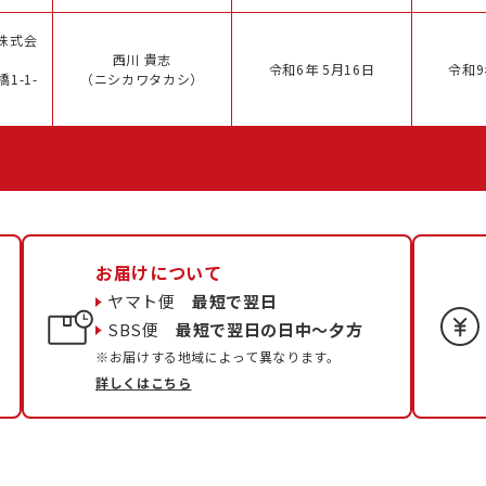
株式会
西川 貴志
令和6年 5月16日
令和9
1-1-
（ニシカワタカシ）
お届けについて
ヤマト便
最短で翌日
SBS便
最短で翌日の日中〜夕方
※お届けする地域によって異なります。
詳しくはこちら