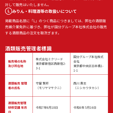
対して販売はいたしません。
みりん・料理酒等の取扱いについて
掲載商品名頭に「L」のつく商品につきましては、弊社の酒類販
売媒介業免許に基づき、弊社が国分グループ本社株式会社の販売
する酒類商品の注文を取次ぎます。
酒類販売
管理者標識
国分グループ本社株式
株式会社ミクリード
販売場の名称
会社
東京都新宿区西新宿2-
及び所在地
東京都中央区日本橋1-
3-1
1-1
酒類販売
管理
守屋 賢邦
西川 貴志
者の氏名
（モリヤマサクニ）
（ニシカワタカシ）
酒類販売管理
研修受講 年月
令和7年6月18日
令和6年 5月16日
日