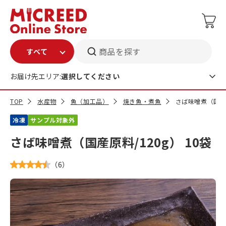
商品を探す
お届け先エリア:
選択してください
TOP
水産物
魚（加工品）
焼き魚・煮魚
さば味噌煮（国産原
冷凍
サンプル対象外
さば味噌煮（国産原料/120g） 10袋
（
6
）