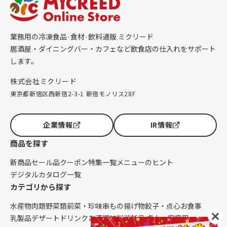
業務用の冷凍食品·食材·飲料通販 ミクリード
居酒屋・ダイニングバー・カフェなど飲食店の仕入れをサポート
します。
株式会社ミクリード
東京都新宿区西新宿2-3-1 新宿モノリス28F
企業情報
IR情報
商品を探す
新商品
セール品
クーポン
特集一覧
メニューのヒント
デジタルカタログ一覧
カテゴリから探す
水産物
肉類
野菜類
前菜・珍味
串もの
揚げ物
餃子・点心
お食事
乳製品
デザート
ドリンク
お酒
調味料
消耗品 卓上・客席用