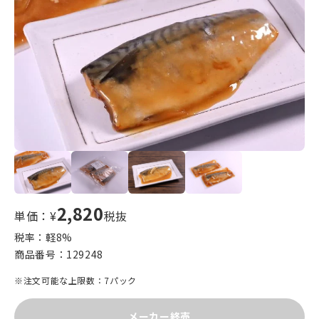
2,820
単価：¥
税抜
税率：軽
8
%
商品番号：
129248
※注文可能な上限数：7パック
メーカー終売