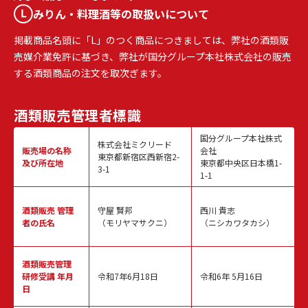
みりん・料理酒等の取扱いについて
掲載商品名頭に「L」のつく商品につきましては、弊社の酒類販
売媒介業免許に基づき、弊社が国分グループ本社株式会社の販売
する酒類商品の注文を取次ぎます。
酒類販売
管理者標識
国分グループ本社株式
株式会社ミクリード
販売場の名称
会社
東京都新宿区西新宿2-
及び所在地
東京都中央区日本橋1-
3-1
1-1
酒類販売
管理
守屋 賢邦
西川 貴志
者の氏名
（モリヤマサクニ）
（ニシカワタカシ）
酒類販売管理
研修受講 年月
令和7年6月18日
令和6年 5月16日
日