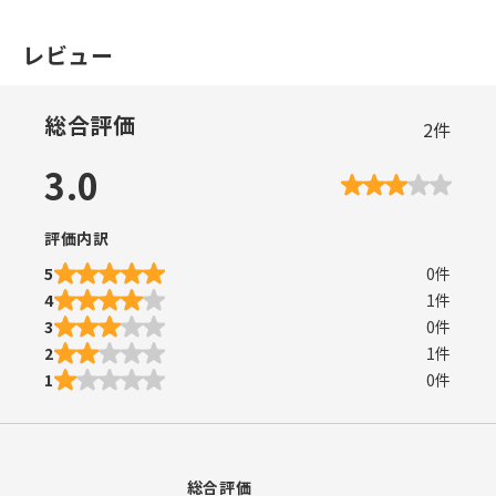
レビュー
総合評価
2
件
3.0
評価内訳
5
0
件
4
1
件
3
0
件
2
1
件
1
0
件