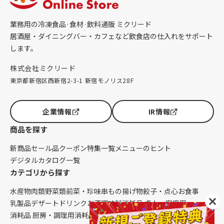
業務用の冷凍食品·食材·飲料通販 ミクリード
居酒屋・ダイニングバー・カフェなど飲食店の仕入れをサポート
します。
株式会社ミクリード
東京都新宿区西新宿2-3-1 新宿モノリス28F
企業情報
IR情報
商品を探す
新商品
セール品
クーポン
特集一覧
メニューのヒント
デジタルカタログ一覧
カテゴリから探す
水産物
肉類
野菜類
前菜・珍味
串もの
揚げ物
餃子・点心
お食事
乳製品
デザート
ドリンク
お酒
調味料
消耗品 卓上・客席用
消耗品 厨房・調理用
消耗品 クレンリネス
生鮮品（配送便限定）