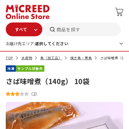
商品を探す
お届け先エリア:
選択してください
TOP
水産物
魚（加工品）
焼き魚・煮魚
さば味噌煮（140g
冷凍
サンプル対象外
さば味噌煮（140g） 10袋
（
2
）