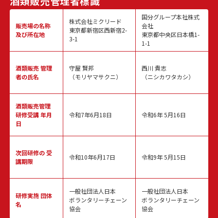
酒類販売
管理者標識
国分グループ本社株式
株式会社ミクリード
販売場の名称
会社
東京都新宿区西新宿2-
及び所在地
東京都中央区日本橋1-
3-1
1-1
酒類販売
管理
守屋 賢邦
西川 貴志
者の氏名
（モリヤマサクニ）
（ニシカワタカシ）
酒類販売管理
研修受講 年月
令和7年6月18日
令和6年 5月16日
日
次回研修の
受
令和10年6月17日
令和9年 5月15日
講期限
一般社団法人日本
一般社団法人日本
研修実施
団体
ボランタリーチェーン
ボランタリーチェーン
名
協会
協会