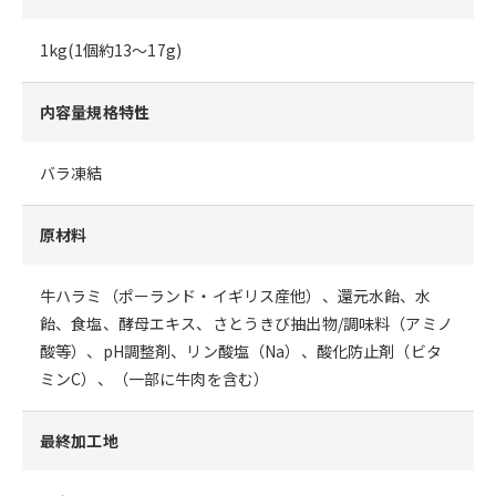
1kg(1個約13～17g)
内容量規格特性
バラ凍結
原材料
牛ハラミ（ポーランド・イギリス産他）、還元水飴、水
飴、食塩、酵母エキス、さとうきび抽出物/調味料（アミノ
酸等）、pH調整剤、リン酸塩（Na）、酸化防止剤（ビタ
ミンC）、（一部に牛肉を含む）
最終加工地