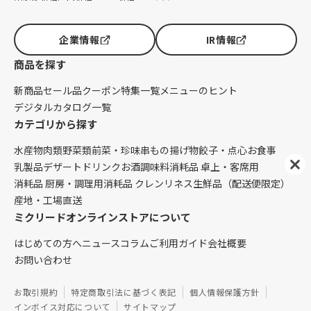
企業情報
IR情報
商品を探す
新商品
セール品
クーポン
特集一覧
メニューのヒント
デジタルカタログ一覧
カテゴリから探す
水産物
肉類
野菜類
前菜・珍味
串もの
揚げ物
餃子・点心
お食事
乳製品
デザート
ドリンク
お酒
調味料
消耗品 卓上・客席用
消耗品 厨房・調理用
消耗品 クレンリネス
生鮮品（配送便限定）
産地・工場直送
ミクリードオンラインストアについて
はじめての方へ
ニュース
コラム
ご利用ガイド
会社概要
お問い合わせ
お取引規約
特定商取引法に基づく表記
個人情報保護方針
インボイス対応について
サイトマップ