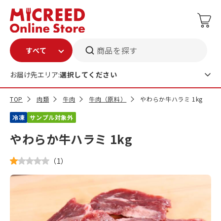
商品を探す
お届け先エリア:
選択してください
TOP
肉類
牛肉
牛肉（原料）
やわらか牛ハラミ 1kg
冷凍
サンプル対象外
やわらか牛ハラミ 1kg
（
1
）