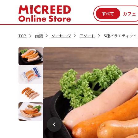
カテゴリから探す
新商品
セール品
クーポン
特集一覧
TOP
肉類
ソーセージ
アソート
5種バラエティウイ