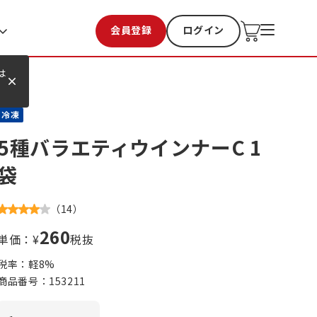
会員登録
ログイン
お気に入り
過去購入
は
冷凍
5種バラエティウインナーC 1
袋
（
14
）
260
単価：¥
税抜
税率：軽
8
%
商品番号：
153211