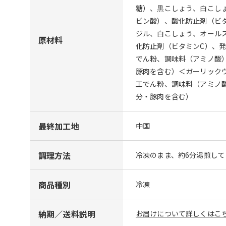
糖）、黒こしょう、白こしょ
ビン酸）、酸化防止剤（ビ
ジル、白こしょう、オールス
原材料
化防止剤（ビタミンC）、
でん粉、調味料（アミノ酸）
豚肉を含む）＜ガーリック
工でん粉、調味料（アミノ酸
分・豚肉を含む）
最終加工地
中国
調理方法
冷凍のまま、約6分湯煎し
商品種別
冷凍
納期／送料説明
お届けについて詳しくはこち