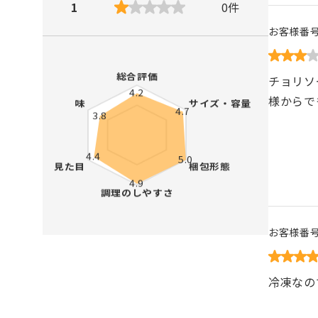
1
0
件
お客様番
チョリソ
様からで
お客様番
冷凍なの