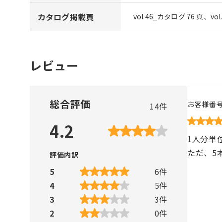
カタログ掲載頁
vol.46_カタログ 76 頁、vo
レビュー
総合評価
お客様番
14
件
4.2
1人分単
ただ、5
評価内訳
5
6
件
4
5
件
3
3
件
2
0
件