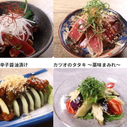
辛子醤油漬け
カツオのタタキ ～薬味まみれ～