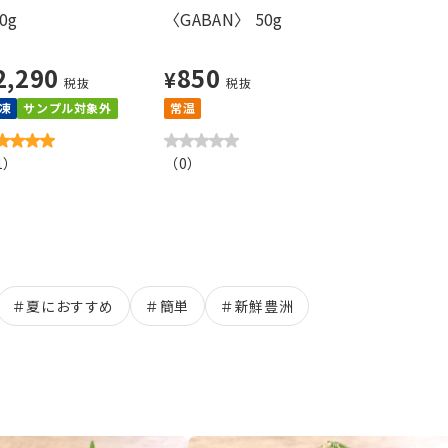
0g
〈GABAN〉 50g
2,290
850
¥
税抜
税抜
凍
サンプル対象外
常温
1
）
（
0
）
＃
夏におすすめ
＃
簡単
＃
新鮮豊洲