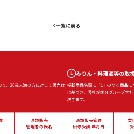
一覧に戻る
みりん・料理酒等の取
おり、20歳未満の方に対して販売は
掲載商品名頭に「L」のつく商品に
に基づき、弊社が国分グループ本社
次ぎます。
称
酒類販売
酒類販売管理
次
地
管理者の氏名
研修受講 年月日
受