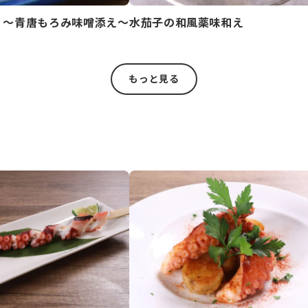
 ～青唐もろみ味噌添え～
水茄子の和風薬味和え
もっと見る