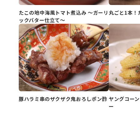
たこの地中海風トマト煮込み ～ガーリ
丸ごと1本！
ックバター仕立て～
豚ハラミ串のザクザク鬼おろしポン酢
ヤングコーン
ー