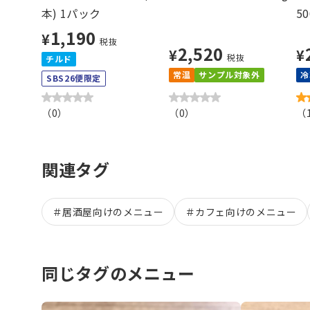
本) 1パック
50
1,190
¥
税抜
2,520
¥
¥
税抜
チルド
常温
サンプル対象外
冷
SBS26便限定
（
0
）
（
0
）
（
関連タグ
＃
居酒屋向けのメニュー
＃
カフェ向けのメニュー
同じタグのメニュー