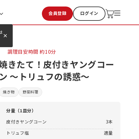
会員登録
ログイン
お気に入り
過去購入
は
調理目安時間
約10分
焼きたて！皮付きヤングコー
ン ～トリュフの誘惑～
焼き物
野菜料理
分量（
1皿分
）
皮付きヤングコーン
3本
トリュフ塩
適量