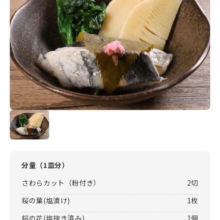
分量（
1皿分
）
さわらカット（粉付き）
2切
桜の葉(塩漬け)
1枚
桜の花(塩抜き済み)
1個