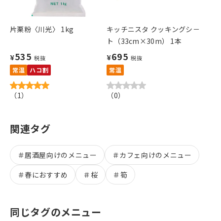
片栗粉〈川光〉 1kg
キッチニスタ クッキングシ－
ト（33cm×30m） 1本
535
695
¥
¥
税抜
税抜
常温
ハコ割
常温
（
1
）
（
0
）
関連タグ
＃
居酒屋向けのメニュー
＃
カフェ向けのメニュー
＃
春におすすめ
＃
桜
＃
筍
同じタグのメニュー