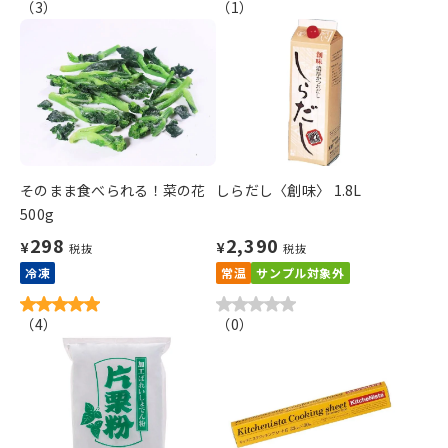
（
3
）
（
1
）
そのまま食べられる！菜の花
しらだし〈創味〉 1.8L
500g
298
2,390
¥
¥
税抜
税抜
冷凍
常温
サンプル対象外
（
4
）
（
0
）