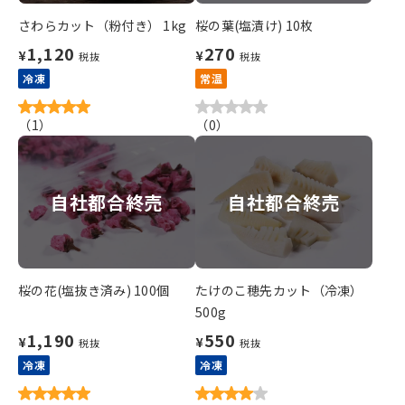
さわらカット（粉付き） 1kg
桜の葉(塩漬け) 10枚
1,120
270
¥
¥
税抜
税抜
冷凍
常温
（
1
）
（
0
）
自社都合終売
自社都合終売
桜の花(塩抜き済み) 100個
たけのこ穂先カット（冷凍）
500g
1,190
550
¥
¥
税抜
税抜
冷凍
冷凍