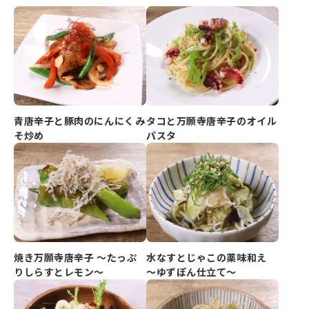
青唐辛子と豚肉のにんにくみ
タコと万願寺唐辛子のオイル
そ炒め
パスタ
焼き万願寺唐辛子 ～たっぷ
水なすとじゃこの薬味和え
りしらすとレモン～
～ゆずぽん仕立て～