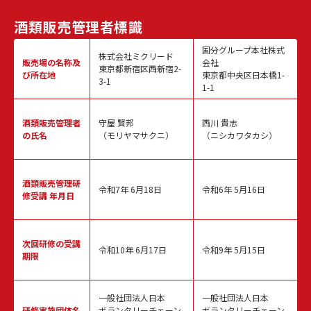
酒類販売
管理者標識
国分グループ本社株式
株式会社ミクリード
販売場の名称
及
会社
東京都新宿区西新宿2-
び所在地
東京都中央区日本橋1-
3-1
1-1
酒類販売
管理者
守屋 賢邦
西川 貴志
の氏名
（モリヤマサクニ）
（ニシカワタカシ）
酒類販売管理
研
令和7年 6月18日
令和6年 5月16日
修受講 年月日
次回研修の
受講
令和10年 6月17日
令和9年 5月15日
期限
一般社団法人日本
一般社団法人日本
研修実施
団体名
ボランタリーチェーン
ボランタリーチェーン