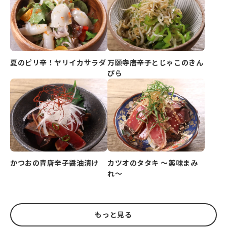
夏のピリ辛！ヤリイカサラダ
万願寺唐辛子とじゃこのきん
ぴら
かつおの青唐辛子醤油漬け
カツオのタタキ ～薬味まみ
れ～
もっと見る