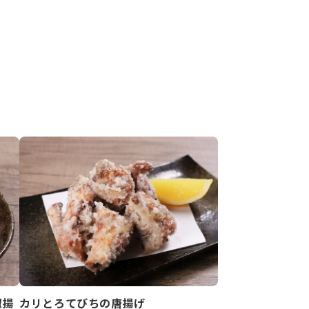
椒揚
カリとろてびちの唐揚げ