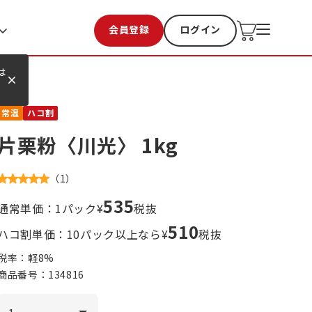
会員登録
ログイン
お気に入り
過去購入
は
常温
ハコ割
片栗粉〈川光〉 1kg
（
1
）
535
通常単価：1パック¥
税抜
510
ハコ割単価：10パック以上なら¥
税抜
税率：軽
8
%
商品番号：
134816