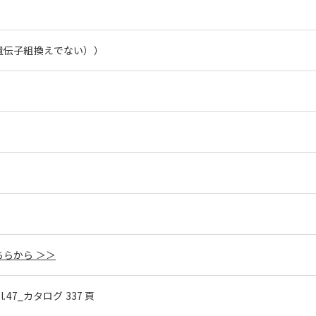
遺伝子組換えでない））
らから ＞＞
ol.47_カタログ 337 頁