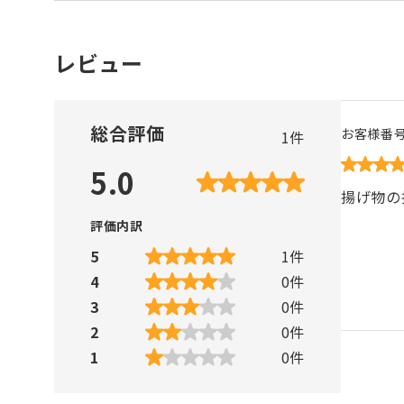
レビュー
総合評価
お客様番
1
件
5.0
揚げ物の
評価内訳
5
1
件
4
0
件
3
0
件
2
0
件
1
0
件