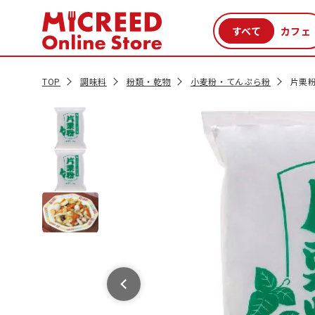
カテゴリから探す
新商品
セール品
クーポン
特集一覧
TOP
調味料
粉類・乾物
小麦粉・てんぷら粉
片栗粉