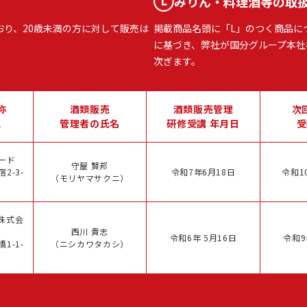
みりん・料理酒等の取
おり、20歳未満の方に対して販売は
掲載商品名頭に「L」のつく商品に
に基づき、弊社が国分グループ本社
次ぎます。
称
酒類販売
酒類販売管理
次
地
管理者の氏名
研修受講 年月日
受
ード
守屋 賢邦
2-3-
令和7年6月18日
令和1
（モリヤマサクニ）
株式会
西川 貴志
令和6年 5月16日
令和9
1-1-
（ニシカワタカシ）