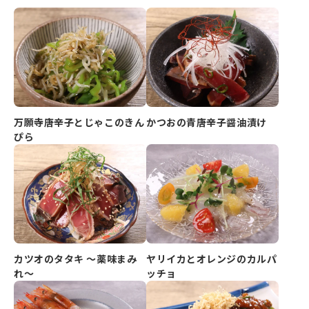
万願寺唐辛子とじゃこのきん
かつおの青唐辛子醤油漬け
ぴら
カツオのタタキ ～薬味まみ
ヤリイカとオレンジのカルパ
れ～
ッチョ