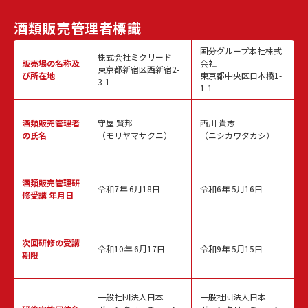
酒類販売
管理者標識
国分グループ本社株式
株式会社ミクリード
販売場の名称
及
会社
東京都新宿区西新宿2-
び所在地
東京都中央区日本橋1-
3-1
1-1
酒類販売
管理者
守屋 賢邦
西川 貴志
の氏名
（モリヤマサクニ）
（ニシカワタカシ）
酒類販売管理
研
令和7年 6月18日
令和6年 5月16日
修受講 年月日
次回研修の
受講
令和10年 6月17日
令和9年 5月15日
期限
一般社団法人日本
一般社団法人日本