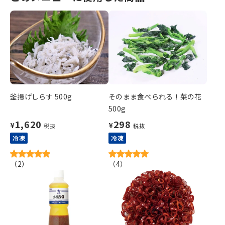
釜揚げしらす 500g
そのまま食べられる！菜の花
500g
1,620
298
¥
¥
税抜
税抜
冷凍
冷凍
（
2
）
（
4
）