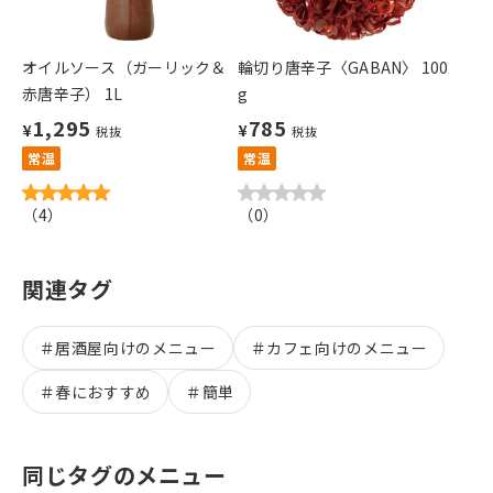
オイルソース（ガーリック＆
輪切り唐辛子〈GABAN〉 100
赤唐辛子） 1L
g
1,295
785
¥
¥
税抜
税抜
常温
常温
（
4
）
（
0
）
関連タグ
＃
居酒屋向けのメニュー
＃
カフェ向けのメニュー
＃
春におすすめ
＃
簡単
同じタグのメニュー