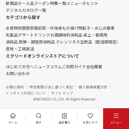
新商品
セール品
クーポン
特集一覧
メニューのヒント
デジタルカタログ一覧
カテゴリから探す
水産物
肉類
野菜類
前菜・珍味
串もの
揚げ物
餃子・点心
お食事
乳製品
デザート
ドリンク
お酒
調味料
消耗品 卓上・客席用
消耗品 厨房・調理用
消耗品 クレンリネス
生鮮品（配送便限定）
産地・工場直送
ミクリードオンラインストアについて
はじめての方へ
ニュース
コラム
ご利用ガイド
会社概要
お問い合わせ
お取引規約
特定商取引法に基づく表記
個人情報保護方針
インボイス対応について
サイトマップ
©MICREED CO.,LTD. All Rights Reserved.
ホーム
探す
過去購入
お気に入り
メニュー