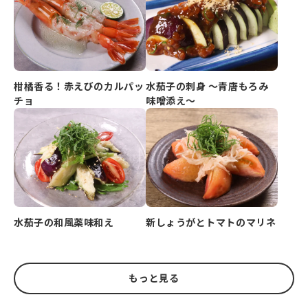
柑橘香る！赤えびのカルパッ
水茄子の刺身 ～青唐もろみ
チョ
味噌添え～
水茄子の和風薬味和え
新しょうがとトマトのマリネ
もっと見る