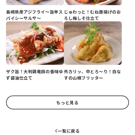
長崎県産アジフライ～旨辛ス
じゅわっと！むね唐揚げのお
パイシーサルサ～
ろし梅しそ仕立て
ザク旨！大判鶏竜田の香味ゆ
外カリッ、中とろ～り！白な
ず醤油仕立て
すの山椒フリッター
もっと見る
一覧に戻る