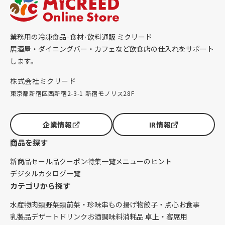
業務用の冷凍食品·食材·飲料通販 ミクリード
居酒屋・ダイニングバー・カフェなど飲食店の仕入れをサポート
します。
株式会社ミクリード
東京都新宿区西新宿2-3-1 新宿モノリス28F
企業情報
IR情報
商品を探す
新商品
セール品
クーポン
特集一覧
メニューのヒント
デジタルカタログ一覧
カテゴリから探す
水産物
肉類
野菜類
前菜・珍味
串もの
揚げ物
餃子・点心
お食事
乳製品
デザート
ドリンク
お酒
調味料
消耗品 卓上・客席用