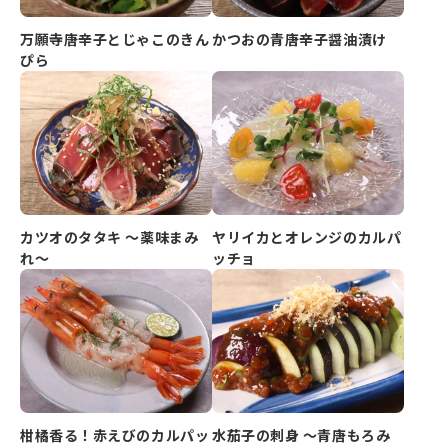
万願寺唐辛子とじゃこのきん
かつおの青唐辛子醤油漬け
ぴら
カツオのタタキ ～薬味まみ
ヤリイカとオレンジのカルパ
れ～
ッチョ
柑橘香る！赤えびのカルパッ
水茄子の刺身 ～青唐もろみ