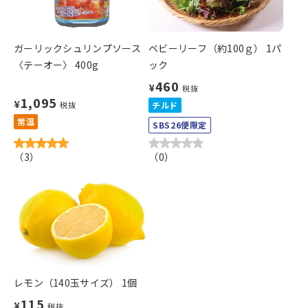
ガーリックシュリンプソース
ベビーリーフ（約100ｇ） 1パ
〈テーオー〉 400g
ック
460
¥
税抜
1,095
¥
税抜
チルド
常温
SBS26便限定
（
3
）
（
0
）
レモン（140玉サイズ） 1個
115
¥
税抜