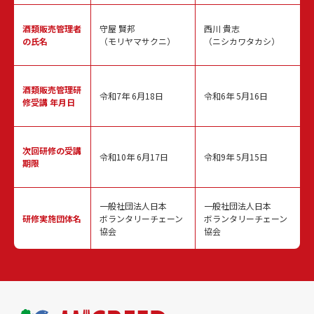
酒類販売
管理者
守屋 賢邦
西川 貴志
の氏名
（モリヤマサクニ）
（ニシカワタカシ）
酒類販売管理
研
令和7年 6月18日
令和6年 5月16日
修受講 年月日
次回研修の
受講
令和10年 6月17日
令和9年 5月15日
期限
一般社団法人日本
一般社団法人日本
研修実施
団体名
ボランタリーチェーン
ボランタリーチェーン
協会
協会