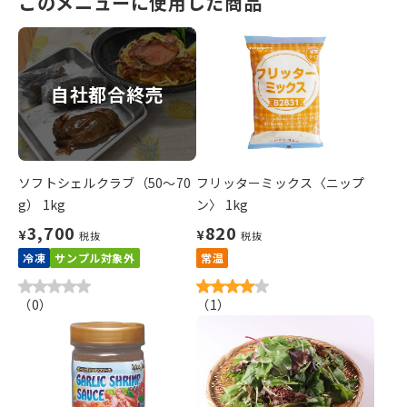
このメニューに使用した商品
自社都合終売
ソフトシェルクラブ（50～70
フリッターミックス〈ニップ
g） 1kg
ン〉 1kg
3,700
820
¥
¥
税抜
税抜
冷凍
サンプル対象外
常温
（
0
）
（
1
）