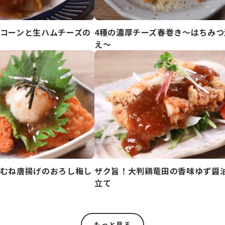
コーンと生ハムチーズの
4種の濃厚チーズ春巻き～はちみつ
え～
むね唐揚げのおろし梅し
ザク旨！大判鶏竜田の香味ゆず醤
立て
もっと見る