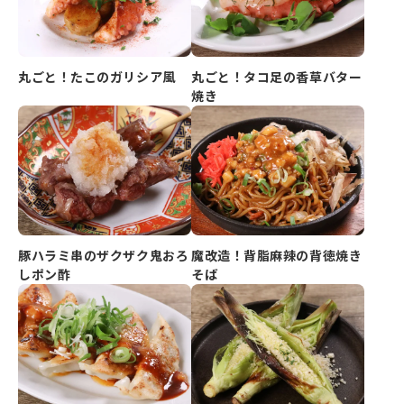
丸ごと！たこのガリシア風
丸ごと！タコ足の香草バター
焼き
豚ハラミ串のザクザク鬼おろ
魔改造！背脂麻辣の背徳焼き
しポン酢
そば