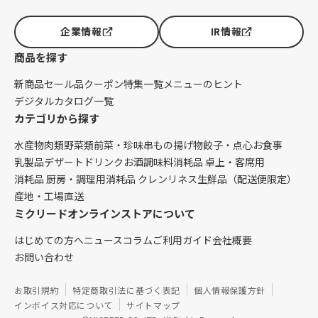
企業情報
IR情報
商品を探す
新商品
セール品
クーポン
特集一覧
メニューのヒント
デジタルカタログ一覧
カテゴリから探す
水産物
肉類
野菜類
前菜・珍味
串もの
揚げ物
餃子・点心
お食事
乳製品
デザート
ドリンク
お酒
調味料
消耗品 卓上・客席用
消耗品 厨房・調理用
消耗品 クレンリネス
生鮮品（配送便限定）
産地・工場直送
ミクリードオンラインストアについて
はじめての方へ
ニュース
コラム
ご利用ガイド
会社概要
お問い合わせ
お取引規約
特定商取引法に基づく表記
個人情報保護方針
インボイス対応について
サイトマップ