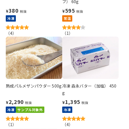
ブ） 60g
380
595
¥
¥
税抜
税抜
冷凍
常温
（
4
）
（
1
）
熟成パルメザンパウダー 500g
冷凍 森永バター（加塩） 450
g
2,290
1,395
¥
¥
税抜
税抜
冷凍
サンプル対象外
冷凍
（
1
）
（
4
）