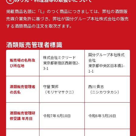
掲載商品名頭に「L」のつく商品につきましては、弊社の酒類販
売媒介業免許に基づき、弊社が国分グループ本社株式会社の販売
する酒類商品の注文を取次ぎます。
酒類販売
管理者標識
国分グループ本社株式
株式会社ミクリード
販売場の名称
及
会社
東京都新宿区西新宿2-
び所在地
東京都中央区日本橋1-
3-1
1-1
酒類販売
管理者
守屋 賢邦
西川 貴志
の氏名
（モリヤマサクニ）
（ニシカワタカシ）
酒類販売管理
研
令和7年 6月18日
令和6年 5月16日
修受講 年月日