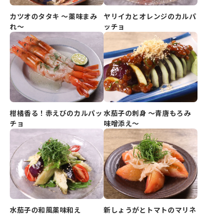
カツオのタタキ ～薬味まみ
ヤリイカとオレンジのカルパ
れ～
ッチョ
柑橘香る！赤えびのカルパッ
水茄子の刺身 ～青唐もろみ
チョ
味噌添え～
水茄子の和風薬味和え
新しょうがとトマトのマリネ