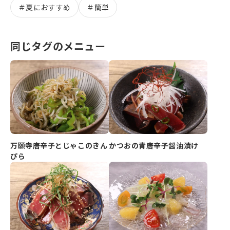
＃
夏におすすめ
＃
簡単
同じタグのメニュー
万願寺唐辛子とじゃこのきん
かつおの青唐辛子醤油漬け
ぴら