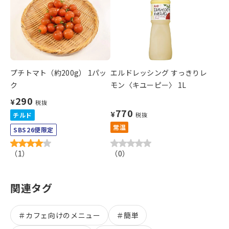
プチトマト（約200g） 1パッ
エルドレッシング すっきりレ
ク
モン〈キユーピー〉 1L
290
¥
税抜
770
¥
チルド
税抜
常温
SBS26便限定
（
1
）
（
0
）
関連タグ
＃
カフェ向けのメニュー
＃
簡単