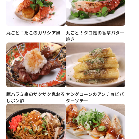
丸ごと！たこのガリシア風
丸ごと！タコ足の香草バター
焼き
豚ハラミ串のザクザク鬼おろ
ヤングコーンのアンチョビバ
しポン酢
ターソテー