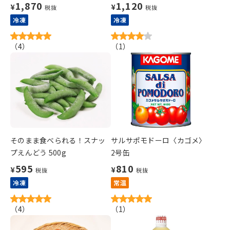
1,870
1,120
¥
¥
税抜
税抜
冷凍
冷凍
（
4
）
（
1
）
そのまま食べられる！スナッ
サルサポモドーロ〈カゴメ〉
プえんどう 500g
2号缶
595
810
¥
¥
税抜
税抜
冷凍
常温
（
4
）
（
1
）