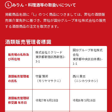
みりん・料理酒等の取扱いについて
掲載商品名頭に「L」のつく商品につきましては、弊社の酒類販
売媒介業免許に基づき、弊社が国分グループ本社株式会社の販売
する酒類商品の注文を取次ぎます。
酒類販売
管理者標識
国分グループ本社株式
株式会社ミクリード
販売場の名称
及
会社
東京都新宿区西新宿2-
び所在地
東京都中央区日本橋1-
3-1
1-1
酒類販売
管理者
守屋 賢邦
西川 貴志
の氏名
（モリヤマサクニ）
（ニシカワタカシ）
酒類販売管理
研
令和7年 6月18日
令和6年 5月16日
修受講 年月日