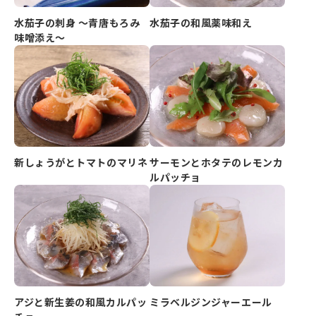
水茄子の刺身 ～青唐もろみ
水茄子の和風薬味和え
味噌添え～
新しょうがとトマトのマリネ
サーモンとホタテのレモンカ
ルパッチョ
アジと新生姜の和風カルパッ
ミラベルジンジャーエール