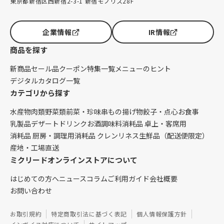
東京都新宿区西新宿2-3-1 新宿モノリス28F
企業情報
IR情報
商品を探す
新商品
セール品
クーポン
特集一覧
メニューのヒント
デジタルカタログ一覧
カテゴリから探す
水産物
肉類
野菜類
前菜・珍味
串もの
揚げ物
餃子・点心
お食事
乳製品
デザート
ドリンク
お酒
調味料
消耗品 卓上・客席用
消耗品 厨房・調理用
消耗品 クレンリネス
生鮮品（配送便限定）
産地・工場直送
ミクリードオンラインストアについて
はじめての方へ
ニュース
コラム
ご利用ガイド
会社概要
お問い合わせ
お取引規約
特定商取引法に基づく表記
個人情報保護方針