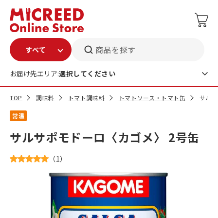
商品を探す
お届け先エリア:
選択してください
TOP
調味料
トマト調味料
トマトソース・トマト缶
サルサ
常温
サルサポモドーロ〈カゴメ〉 2号缶
（
1
）