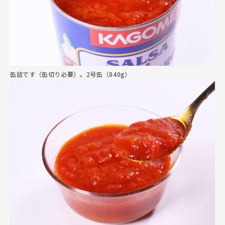
缶詰です（缶切り必要）。2号缶（840g）