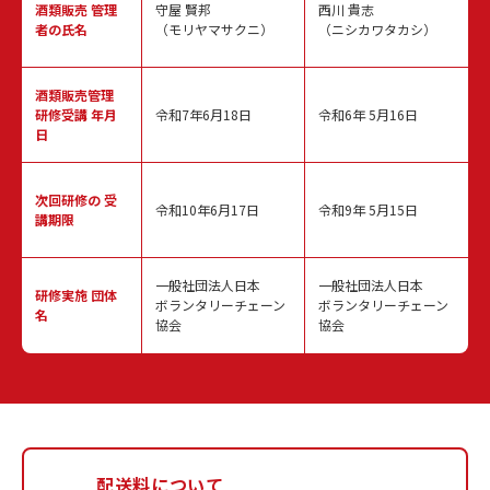
酒類販売
管理
守屋 賢邦
西川 貴志
者の氏名
（モリヤマサクニ）
（ニシカワタカシ）
酒類販売管理
研修受講 年月
令和7年6月18日
令和6年 5月16日
日
次回研修の
受
令和10年6月17日
令和9年 5月15日
講期限
一般社団法人日本
一般社団法人日本
研修実施
団体
ボランタリーチェーン
ボランタリーチェーン
名
協会
協会
配送料について