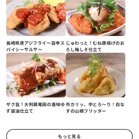
長崎県産アジフライ～旨辛ス
じゅわっと！むね唐揚げのお
パイシーサルサ～
ろし梅しそ仕立て
ザク旨！大判鶏竜田の香味ゆ
外カリッ、中とろ～り！白な
ず醤油仕立て
すの山椒フリッター
もっと見る