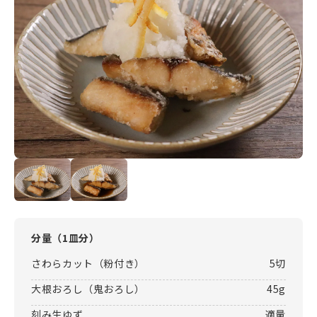
分量（
1皿分
）
さわらカット（粉付き）
5切
大根おろし（鬼おろし）
45g
刻み生ゆず
適量