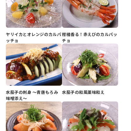
ヤリイカとオレンジのカルパ
柑橘香る！赤えびのカルパッ
ッチョ
チョ
水茄子の刺身 ～青唐もろみ
水茄子の和風薬味和え
味噌添え～