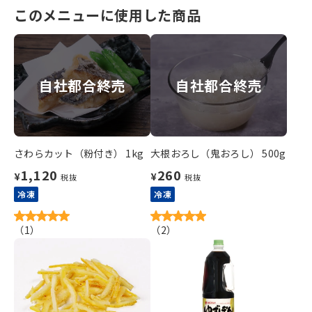
このメニューに使用した商品
自社都合終売
自社都合終売
さわらカット（粉付き） 1kg
大根おろし（鬼おろし） 500g
1,120
260
¥
¥
税抜
税抜
冷凍
冷凍
（
1
）
（
2
）