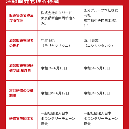
酒類販売
管理者標識
国分グループ本社株式
株式会社ミクリード
販売場の名称
及
会社
東京都新宿区西新宿2-
び所在地
東京都中央区日本橋1-
3-1
1-1
酒類販売
管理者
守屋 賢邦
西川 貴志
の氏名
（モリヤマサクニ）
（ニシカワタカシ）
酒類販売管理
研
令和7年 6月18日
令和6年 5月16日
修受講 年月日
次回研修の
受講
令和10年 6月17日
令和9年 5月15日
期限
一般社団法人日本
一般社団法人日本
研修実施
団体名
ボランタリーチェーン
ボランタリーチェーン
協会
協会