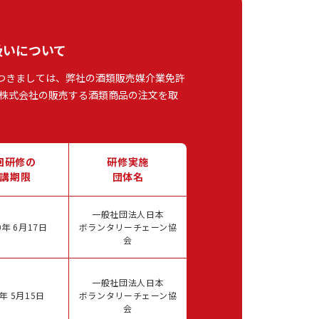
扱いについて
つきましては、弊社の酒類販売媒介業免許
株式会社の販売する酒類商品の注文を取
回研修の
研修実施
講期限
団体名
一般社団法人日本
年 6月17日
ボランタリーチェーン協
会
一般社団法人日本
年 5月15日
ボランタリーチェーン協
会