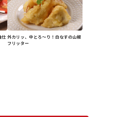
油仕
外カリッ、中とろ～り！白なすの山椒
フリッター