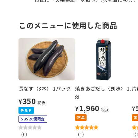
このメニューに使用した商品
長なす（3本） 1パック
焼きあごだし〈創味〉 1.
片
8L
350
¥
税抜
1,960
¥
¥
税抜
チルド
常温
常
SBS26便限定
（
0
）
（
1
）
（