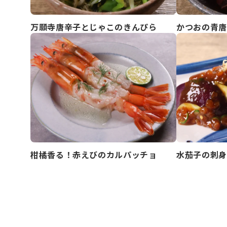
万願寺唐辛子とじゃこのきんぴら
かつおの青唐
柑橘香る！赤えびのカルパッチョ
水茄子の刺身