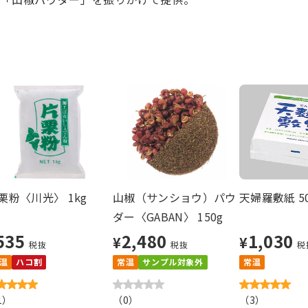
栗粉〈川光〉 1kg
山椒（サンショウ）パウ
天婦羅敷紙 5
ダー〈GABAN〉 150g
535
2,480
1,030
¥
¥
税抜
税抜
税
温
ハコ割
常温
サンプル対象外
常温
1
）
（
0
）
（
3
）