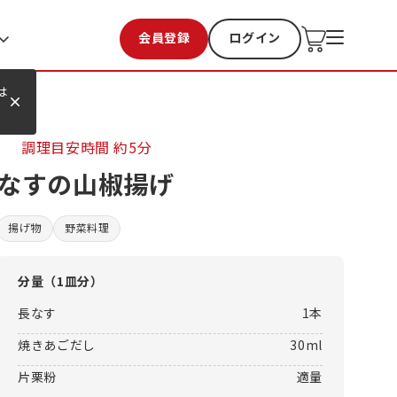
会員登録
ログイン
お気に入り
過去購入
は
調理目安時間
約5分
なすの山椒揚げ
揚げ物
野菜料理
分量（
1皿分
）
長なす
1本
焼きあごだし
30ml
片栗粉
適量