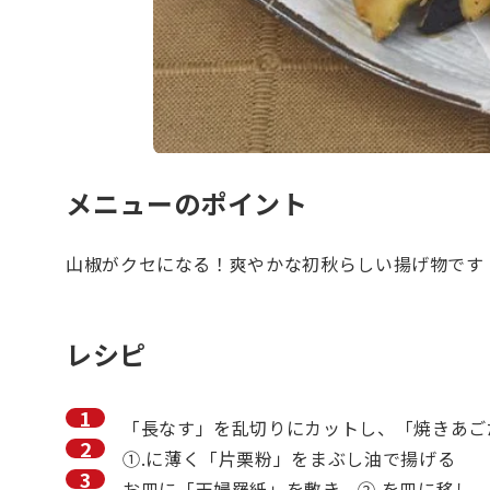
メニューのポイント
山椒がクセになる！爽やかな初秋らしい揚げ物です
レシピ
「長なす」を乱切りにカットし、「焼きあご
①.に薄く「片栗粉」をまぶし油で揚げる
お皿に「天婦羅紙」を敷き、➁.を皿に移し