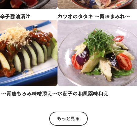
辛子醤油漬け
カツオのタタキ ～薬味まみれ～
 ～青唐もろみ味噌添え～
水茄子の和風薬味和え
もっと見る