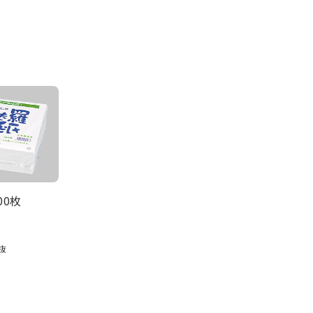
00枚
抜