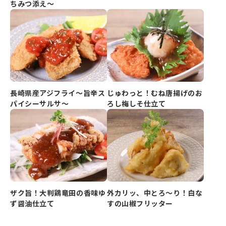
ちみつ添え～
長崎県産アジフライ～旨辛ス
じゅわっと！むね唐揚げのお
パイシーサルサ～
ろし梅しそ仕立て
ザク旨！大判鶏竜田の香味ゆ
外カリッ、中とろ～り！白な
ず醤油仕立て
すの山椒フリッター