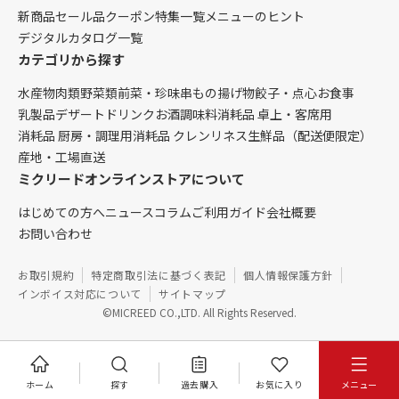
新商品
セール品
クーポン
特集一覧
メニューのヒント
デジタルカタログ一覧
カテゴリから探す
水産物
肉類
野菜類
前菜・珍味
串もの
揚げ物
餃子・点心
お食事
乳製品
デザート
ドリンク
お酒
調味料
消耗品 卓上・客席用
消耗品 厨房・調理用
消耗品 クレンリネス
生鮮品（配送便限定）
産地・工場直送
ミクリードオンラインストアについて
はじめての方へ
ニュース
コラム
ご利用ガイド
会社概要
お問い合わせ
お取引規約
特定商取引法に基づく表記
個人情報保護方針
インボイス対応について
サイトマップ
©MICREED CO.,LTD. All Rights Reserved.
ホーム
探す
過去購入
お気に入り
メニュー