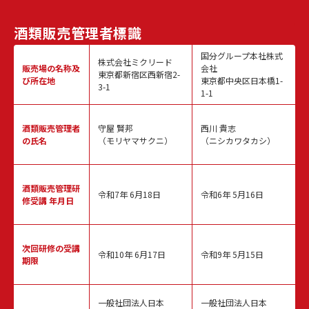
酒類販売
管理者標識
国分グループ本社株式
株式会社ミクリード
販売場の名称
及
会社
東京都新宿区西新宿2-
び所在地
東京都中央区日本橋1-
3-1
1-1
酒類販売
管理者
守屋 賢邦
西川 貴志
の氏名
（モリヤマサクニ）
（ニシカワタカシ）
酒類販売管理
研
令和7年 6月18日
令和6年 5月16日
修受講 年月日
次回研修の
受講
令和10年 6月17日
令和9年 5月15日
期限
一般社団法人日本
一般社団法人日本