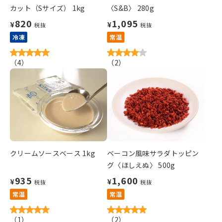
カット（Sサイズ） 1kg
〈S&B〉 280g
820
1,095
¥
¥
税抜
税抜
冷凍
常温
（
4
）
（
2
）
クリームソースベース 1kg
ベーコン風味サラダトッピン
グ〈ほしえぬ〉 500g
935
1,600
¥
¥
税抜
税抜
常温
常温
（
1
）
（
2
）