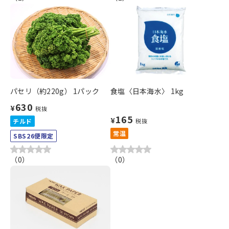
パセリ（約220g） 1パック
食塩〈日本海水〉 1kg
630
¥
税抜
165
¥
チルド
税抜
常温
SBS26便限定
（
0
）
（
0
）