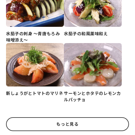
水茄子の刺身 ～青唐もろみ
水茄子の和風薬味和え
味噌添え～
新しょうがとトマトのマリネ
サーモンとホタテのレモンカ
ルパッチョ
もっと見る