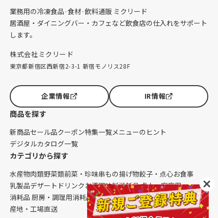
業務用の冷凍食品·食材·飲料通販 ミクリード
居酒屋・ダイニングバー・カフェなど飲食店の仕入れをサポート
します。
株式会社ミクリード
東京都新宿区西新宿2-3-1 新宿モノリス28F
企業情報
IR情報
商品を探す
新商品
セール品
クーポン
特集一覧
メニューのヒント
デジタルカタログ一覧
カテゴリから探す
水産物
肉類
野菜類
前菜・珍味
串もの
揚げ物
餃子・点心
お食事
乳製品
デザート
ドリンク
お酒
調味料
消耗品 卓上・客席用
消耗品 厨房・調理用
消耗品 クレンリネス
生鮮品（配送便限定）
産地・工場直送