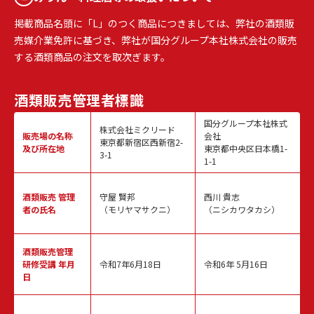
掲載商品名頭に「L」のつく商品につきましては、弊社の酒類販
売媒介業免許に基づき、弊社が国分グループ本社株式会社の販売
する酒類商品の注文を取次ぎます。
酒類販売
管理者標識
国分グループ本社株式
株式会社ミクリード
販売場の名称
会社
東京都新宿区西新宿2-
及び所在地
東京都中央区日本橋1-
3-1
1-1
酒類販売
管理
守屋 賢邦
西川 貴志
者の氏名
（モリヤマサクニ）
（ニシカワタカシ）
酒類販売管理
研修受講 年月
令和7年6月18日
令和6年 5月16日
日