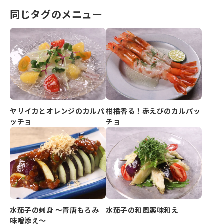
同じタグのメニュー
ヤリイカとオレンジのカルパ
柑橘香る！赤えびのカルパッ
ッチョ
チョ
水茄子の刺身 ～青唐もろみ
水茄子の和風薬味和え
味噌添え～