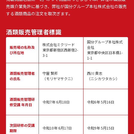
売媒介業免許に基づき、弊社が国分グループ本社株式会社の販売
する酒類商品の注文を取次ぎます。
酒類販売
管理者標識
国分グループ本社株式
株式会社ミクリード
販売場の名称
及
会社
東京都新宿区西新宿2-
び所在地
東京都中央区日本橋1-
3-1
1-1
酒類販売
管理者
守屋 賢邦
西川 貴志
の氏名
（モリヤマサクニ）
（ニシカワタカシ）
酒類販売管理
研
令和7年 6月18日
令和6年 5月16日
修受講 年月日
次回研修の
受講
令和10年 6月17日
令和9年 5月15日
期限