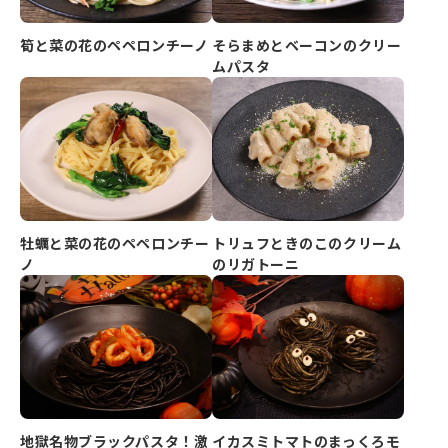
筍と菜の花のペペロンチーノ
そらまめとベーコンのクリー
ムパスタ
牡蠣と菜の花のペペロンチー
トリュフときのこのクリーム
ノ
のリガトーニ
地獄名物ブラックパスタ！激
イカスミトマトのまっくろモ