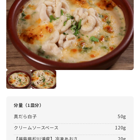
分量（
1皿分
）
真だら白子
50g
クリームソースベース
120g
【福島県松川浦産】冷凍あおさ
20g