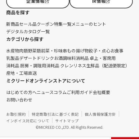
企業情報
IR情報
商品を探す
新商品
セール品
クーポン
特集一覧
メニューのヒント
デジタルカタログ一覧
カテゴリから探す
水産物
肉類
野菜類
前菜・珍味
串もの
揚げ物
餃子・点心
お食事
乳製品
デザート
ドリンク
お酒
調味料
消耗品 卓上・客席用
消耗品 厨房・調理用
消耗品 クレンリネス
生鮮品（配送便限定）
産地・工場直送
ミクリードオンラインストアについて
はじめての方へ
ニュース
コラム
ご利用ガイド
会社概要
お問い合わせ
お取引規約
特定商取引法に基づく表記
個人情報保護方針
インボイス対応について
サイトマップ
©MICREED CO.,LTD. All Rights Reserved.