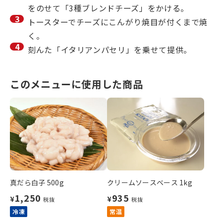
をのせて「3種ブレンドチーズ」をかける。
トースターでチーズにこんがり焼目が付くまで焼
く。
刻んた「イタリアンパセリ」を乗せて提供。
このメニューに使用した商品
真だら白子 500g
クリームソースベース 1kg
1,250
935
¥
¥
税抜
税抜
冷凍
常温