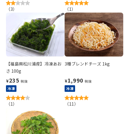
（
3
）
（
1
）
【福島県松川浦産】冷凍あお
3種ブレンドチーズ 1kg
さ 100g
235
1,990
¥
¥
税抜
税抜
冷凍
冷凍
（
1
）
（
11
）