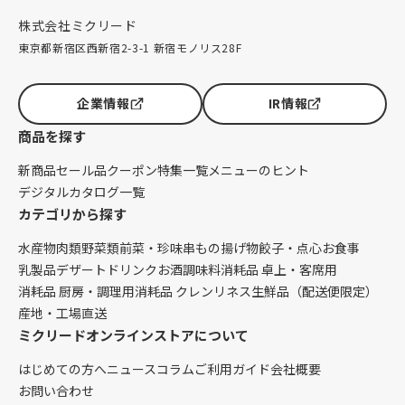
株式会社ミクリード
東京都新宿区西新宿2-3-1 新宿モノリス28F
企業情報
IR情報
商品を探す
新商品
セール品
クーポン
特集一覧
メニューのヒント
デジタルカタログ一覧
カテゴリから探す
水産物
肉類
野菜類
前菜・珍味
串もの
揚げ物
餃子・点心
お食事
乳製品
デザート
ドリンク
お酒
調味料
消耗品 卓上・客席用
消耗品 厨房・調理用
消耗品 クレンリネス
生鮮品（配送便限定）
産地・工場直送
ミクリードオンラインストアについて
はじめての方へ
ニュース
コラム
ご利用ガイド
会社概要
お問い合わせ