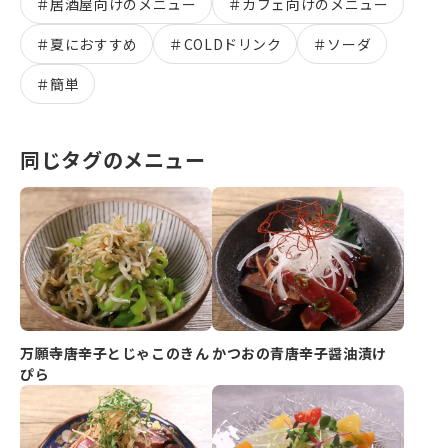
＃
居酒屋向けのメニュー
＃
カフェ向けのメニュー
＃
夏におすすめ
＃
COLDドリンク
＃
ソーダ
＃
簡単
同じタグのメニュー
万願寺唐辛子とじゃこのきん
かつおの青唐辛子醤油漬け
ぴら