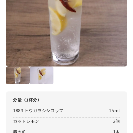
分量（
1杯分
）
1883 トウガラシシロップ
15ml
カットレモン
3個
鷹の爪
1本