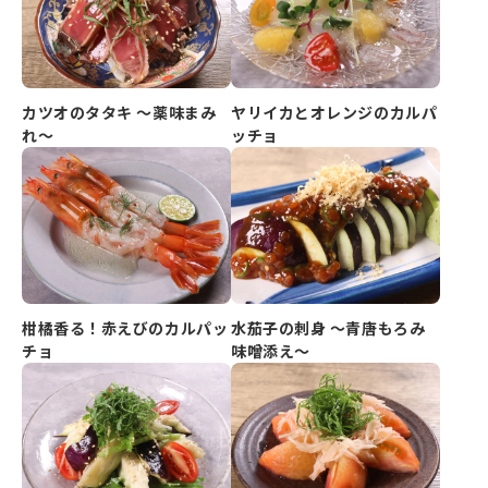
カツオのタタキ ～薬味まみ
ヤリイカとオレンジのカルパ
れ～
ッチョ
柑橘香る！赤えびのカルパッ
水茄子の刺身 ～青唐もろみ
チョ
味噌添え～