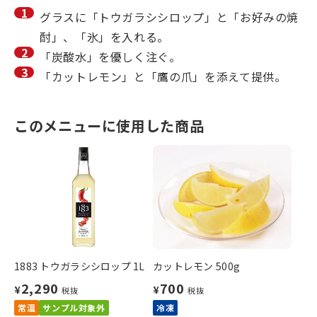
グラスに「トウガラシシロップ」と「お好みの焼
酎」、「氷」を入れる。
「炭酸水」を優しく注ぐ。
「カットレモン」と「鷹の爪」を添えて提供。
このメニューに使用した商品
1883 トウガラシシロップ 1L
カットレモン 500g
2,290
700
¥
¥
税抜
税抜
常温
サンプル対象外
冷凍