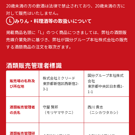
20歳未満の方の飲酒は法律で禁止されており、20歳未満の方に
対して販売はいたしません。
みりん・料理酒等の取扱いについて
掲載商品名頭に「L」のつく商品につきましては、弊社の酒類販
売媒介業免許に基づき、弊社が国分グループ本社株式会社の販売
する酒類商品の注文を取次ぎます。
酒類販売
管理者標識
国分グループ本社株式
株式会社ミクリード
販売場の名称
及
会社
東京都新宿区西新宿2-
び所在地
東京都中央区日本橋1-
3-1
1-1
酒類販売
管理者
守屋 賢邦
西川 貴志
の氏名
（モリヤマサクニ）
（ニシカワタカシ）
酒類販売管理
研