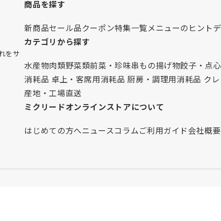
商品を探す
新商品
セール品
クーポン
特集一覧
メニューのヒント
カテゴリから探す
れをサ
水産物
肉類
野菜類
前菜・珍味
串もの
揚げ物
餃子・点
消耗品 卓上・客席用
消耗品 厨房・調理用
消耗品 ク
産地・工場直送
ミクリードオンラインストアについて
はじめての方へ
ニュース
コラム
ご利用ガイド
会社概要
定商取引法に基づく表記
個人情報保護方針
インボイス対応につい