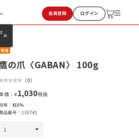
会員登録
ログイン
お気に入り
過去購入
は
常温
鷹の爪〈GABAN〉 100g
（
0
）
1,030
単価：¥
税抜
税率：軽
8
%
商品番号：
133741