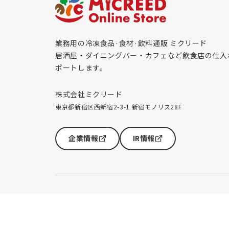
業務用の冷凍食品·食材·飲料通販 ミクリード
居酒屋・ダイニングバー・カフェなど飲食店の仕入
ポートします。
株式会社ミクリード
東京都新宿区西新宿2-3-1 新宿モノリス28F
企業情報
IR情報
©MICREED CO.,LTD. All Rights Reserved.
お取引規約
特