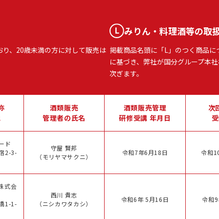
みりん・料理酒等の取
おり、20歳未満の方に対して販売は
掲載商品名頭に「L」のつく商品に
に基づき、弊社が国分グループ本社
次ぎます。
称
酒類販売
酒類販売管理
次
地
管理者の氏名
研修受講 年月日
受
ード
守屋 賢邦
2-3-
令和7年6月18日
令和1
（モリヤマサクニ）
株式会
西川 貴志
令和6年 5月16日
令和9
1-1-
（ニシカワタカシ）