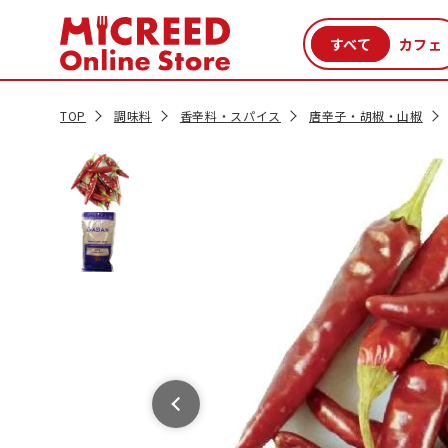
カテゴリから探す
新商品
セール品
クーポン
特集一覧
TOP
調味料
香辛料・スパイス
唐辛子・胡椒・山椒