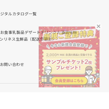
デジタルカタログ一覧
心
お食事
乳製品
デザート
ドリンク
お酒
調味料
レンリネス
生鮮品（配送便限定）
お問い合わせ
て
サイトマップ