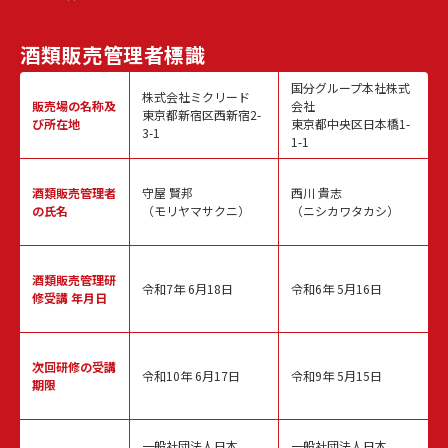
酒類販売
管理者標識
国分グループ本社株式
株式会社ミクリード
販売場の名称
及
会社
東京都新宿区西新宿2-
び所在地
東京都中央区日本橋1-
3-1
1-1
酒類販売
管理者
守屋 賢邦
西川 貴志
の氏名
（モリヤマサクニ）
（ニシカワタカシ）
酒類販売管理
研
令和7年 6月18日
令和6年 5月16日
修受講 年月日
次回研修の
受講
令和10年 6月17日
令和9年 5月15日
期限
一般社団法人日本
一般社団法人日本