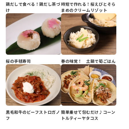
鶏だしで食べる！鶏だし茶づ
時短で作れる！桜えびとそら
け
まめのクリームリゾット
春の味覚！ 土鍋で筍ごはん
桜の手毬寿司
黒毛和牛のビーフストロガノ
簡単乗せて包むだけ♪コーン
フ
トルティーヤタコス