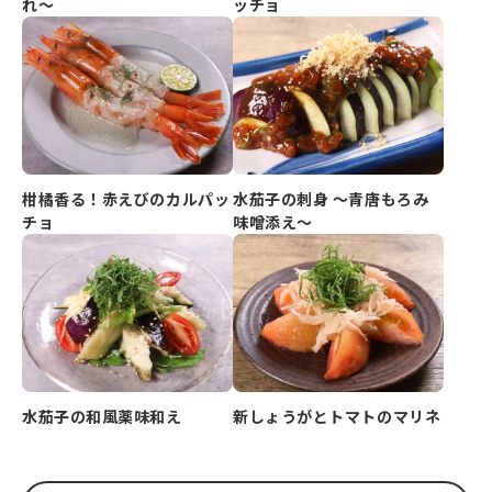
れ～
ッチョ
柑橘香る！赤えびのカルパッ
水茄子の刺身 ～青唐もろみ
チョ
味噌添え～
水茄子の和風薬味和え
新しょうがとトマトのマリネ