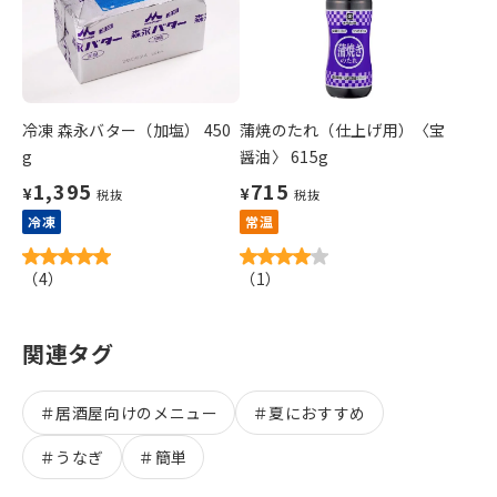
冷凍 森永バター（加塩） 450
蒲焼のたれ（仕上げ用）〈宝
g
醤油〉 615g
1,395
715
¥
¥
税抜
税抜
冷凍
常温
（
4
）
（
1
）
関連タグ
＃
居酒屋向けのメニュー
＃
夏におすすめ
＃
うなぎ
＃
簡単