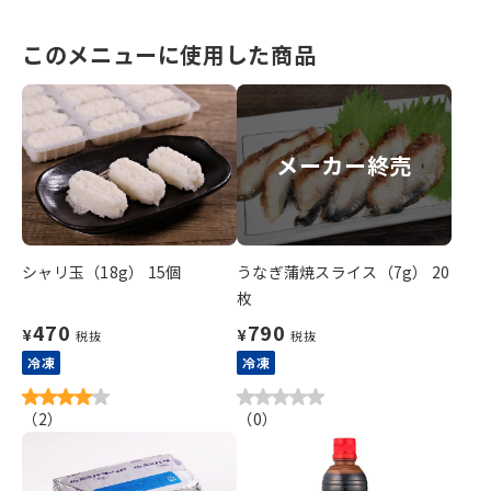
このメニューに使用した商品
メーカー終売
シャリ玉（18g） 15個
うなぎ蒲焼スライス（7g） 20
枚
470
790
¥
¥
税抜
税抜
冷凍
冷凍
（
2
）
（
0
）