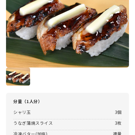
分量（
1人分
）
シャリ玉
3個
うなぎ蒲焼スライス
3枚
冷凍バター(加塩)
適量