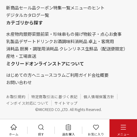
新商品
セール品
クーポン
特集一覧
メニューのヒント
デジタルカタログ一覧
カテゴリから探す
水産物
肉類
野菜類
前菜・珍味
串もの
揚げ物
餃子・点心
お食事
乳製品
デザート
ドリンク
お酒
調味料
消耗品 卓上・客席用
消耗品 厨房・調理用
消耗品 クレンリネス
生鮮品（配送便限定）
産地・工場直送
ミクリードオンラインストアについて
はじめての方へ
ニュース
コラム
ご利用ガイド
会社概要
お問い合わせ
お取引規約
特定商取引法に基づく表記
個人情報保護方針
インボイス対応について
サイトマップ
©MICREED CO.,LTD. All Rights Reserved.
ホーム
探す
過去購入
お気に入り
メニュー