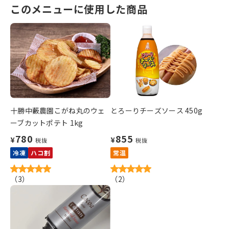
このメニューに使用した商品
十勝中藪農園こがね丸のウェ
とろーりチーズソース 450g
ーブカットポテト 1kg
780
855
¥
¥
税抜
税抜
冷凍
ハコ割
常温
（
3
）
（
2
）