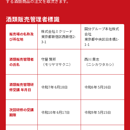
する酒類商品の注文を取次ぎます。
酒類販売
管理者標識
国分グループ本社株式
株式会社ミクリード
販売場の名称
及
会社
東京都新宿区西新宿2-
び所在地
東京都中央区日本橋1-
3-1
1-1
酒類販売
管理者
守屋 賢邦
西川 貴志
の氏名
（モリヤマサクニ）
（ニシカワタカシ）
酒類販売管理
研
令和7年 6月18日
令和6年 5月16日
修受講 年月日
次回研修の
受講
令和10年 6月17日
令和9年 5月15日
期限