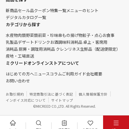
新商品
セール品
クーポン
特集一覧
メニューのヒント
デジタルカタログ一覧
カテゴリから探す
水産物
肉類
野菜類
前菜・珍味
串もの
揚げ物
餃子・点心
お食事
乳製品
デザート
ドリンク
お酒
調味料
消耗品 卓上・客席用
消耗品 厨房・調理用
消耗品 クレンリネス
生鮮品（配送便限定）
産地・工場直送
ミクリードオンラインストアについて
はじめての方へ
ニュース
コラム
ご利用ガイド
会社概要
お問い合わせ
お取引規約
特定商取引法に基づく表記
個人情報保護方針
インボイス対応について
サイトマップ
©MICREED CO.,LTD. All Rights Reserved.