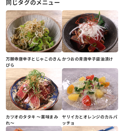
同じタグのメニュー
万願寺唐辛子とじゃこのきん
かつおの青唐辛子醤油漬け
ぴら
カツオのタタキ ～薬味まみ
ヤリイカとオレンジのカルパ
れ～
ッチョ