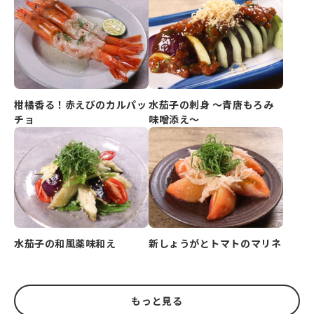
柑橘香る！赤えびのカルパッ
水茄子の刺身 ～青唐もろみ
チョ
味噌添え～
水茄子の和風薬味和え
新しょうがとトマトのマリネ
もっと見る