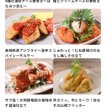
4種の濃厚チーズ春巻き～は
鰻とクリームチーズの春巻き
ちみつ添え～
長崎県産アジフライ～旨辛ス
じゅわっと！むね唐揚げのお
パイシーサルサ～
ろし梅しそ仕立て
ザク旨！大判鶏竜田の香味ゆ
外カリッ、中とろ～り！白な
ず醤油仕立て
すの山椒フリッター