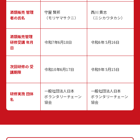
酒類販売
管理
守屋 賢邦
西川 貴志
者の氏名
（モリヤマサクニ）
（ニシカワタカシ）
酒類販売管理
研修受講 年月
令和7年6月18日
令和6年 5月16日
日
次回研修の
受
令和10年6月17日
令和9年 5月15日
講期限
一般社団法人日本
一般社団法人日本
研修実施
団体
ボランタリーチェーン
ボランタリーチェーン
名
協会
協会