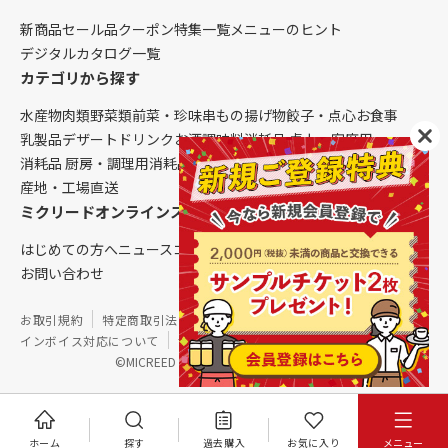
新商品
セール品
クーポン
特集一覧
メニューのヒント
デジタルカタログ一覧
カテゴリから探す
水産物
肉類
野菜類
前菜・珍味
串もの
揚げ物
餃子・点心
お食事
乳製品
デザート
ドリンク
お酒
調味料
消耗品 卓上・客席用
消耗品 厨房・調理用
消耗品 クレンリネス
生鮮品（配送便限定）
産地・工場直送
ミクリードオンラインストアについて
はじめての方へ
ニュース
コラム
ご利用ガイド
会社概要
お問い合わせ
お取引規約
特定商取引法に基づく表記
個人情報保護方針
インボイス対応について
サイトマップ
©MICREED CO.,LTD. All Rights Reserved.
ホーム
探す
過去購入
お気に入り
メニュー