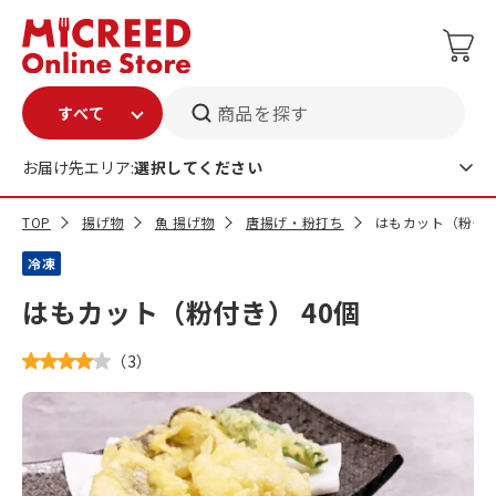
商品を探す
お届け先エリア:
選択してください
TOP
揚げ物
魚 揚げ物
唐揚げ・粉打ち
はもカット（粉付き
冷凍
はもカット（粉付き） 40個
（
3
）