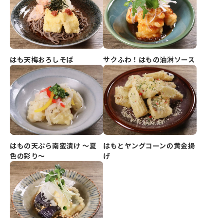
はも天梅おろしそば
サクふわ！はもの油淋ソース
はもの天ぷら南蛮漬け ～夏
はもとヤングコーンの黄金揚
色の彩り～
げ