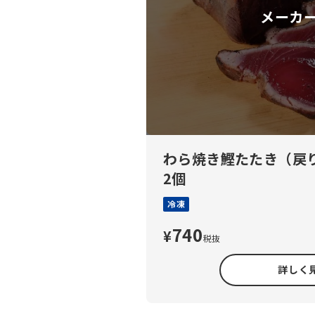
メーカ
わら焼き鰹たたき（戻
2個
冷凍
740
¥
税抜
詳しく