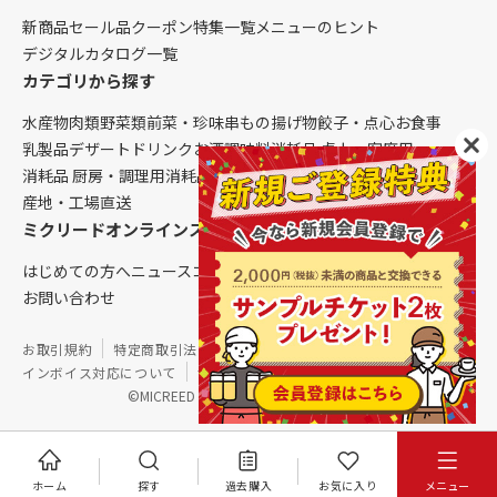
新商品
セール品
クーポン
特集一覧
メニューのヒント
デジタルカタログ一覧
カテゴリから探す
水産物
肉類
野菜類
前菜・珍味
串もの
揚げ物
餃子・点心
お食事
乳製品
デザート
ドリンク
お酒
調味料
消耗品 卓上・客席用
消耗品 厨房・調理用
消耗品 クレンリネス
生鮮品（配送便限定）
産地・工場直送
ミクリードオンラインストアについて
はじめての方へ
ニュース
コラム
ご利用ガイド
会社概要
お問い合わせ
お取引規約
特定商取引法に基づく表記
個人情報保護方針
インボイス対応について
サイトマップ
©MICREED CO.,LTD. All Rights Reserved.
ホーム
探す
過去購入
お気に入り
メニュー