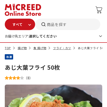
商品を探す
お届け先エリア:
選択してください
TOP
揚げ物
魚 揚げ物
フライ・カツ
あじ大葉フライ 50枚
冷凍
あじ大葉フライ 50枚
（
8
）