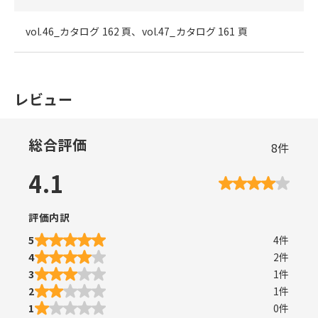
vol.46_カタログ 162 頁、vol.47_カタログ 161 頁
レビュー
総合評価
8
件
4.1
評価内訳
5
4
件
4
2
件
3
1
件
2
1
件
1
0
件