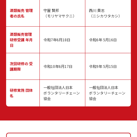
酒類販売
管理
守屋 賢邦
西川 貴志
者の氏名
（モリヤマサクニ）
（ニシカワタカシ）
酒類販売管理
研修受講 年月
令和7年6月18日
令和6年 5月16日
日
次回研修の
受
令和10年6月17日
令和9年 5月15日
講期限
一般社団法人日本
一般社団法人日本
研修実施
団体
ボランタリーチェーン
ボランタリーチェーン
名
協会
協会