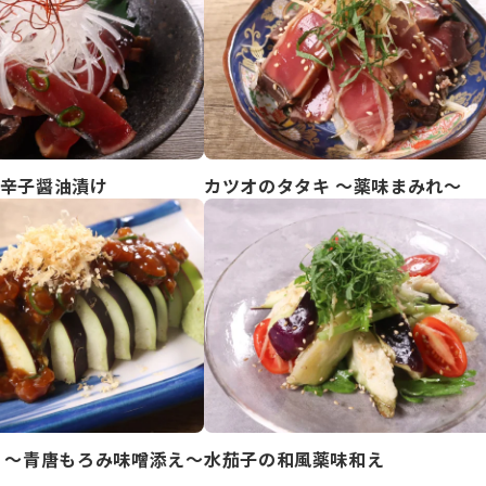
辛子醤油漬け
カツオのタタキ ～薬味まみれ～
 ～青唐もろみ味噌添え～
水茄子の和風薬味和え