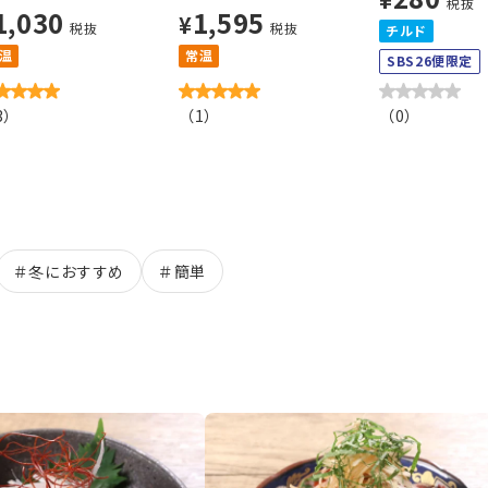
税抜
1,030
1,595
¥
税抜
税抜
チルド
温
常温
SBS26便限定
3
）
（
1
）
（
0
）
＃
冬におすすめ
＃
簡単