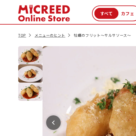
カテゴリから探す
新商品
セール品
クーポン
特集一覧
TOP
メニューのヒント
牡蠣のフリット～サルサソース～