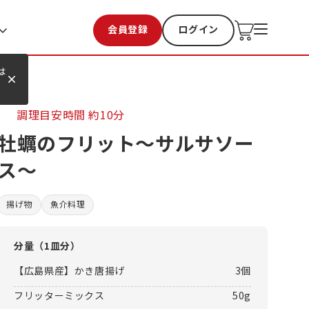
会員登録
ログイン
お気に入り
過去購入
は
調理目安時間
約10分
牡蠣のフリット～サルサソー
ス～
揚げ物
魚介料理
分量（
1皿分
）
【広島県産】かき唐揚げ
3個
フリッターミックス
50g