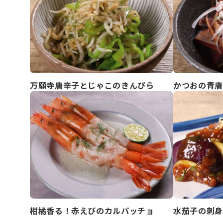
万願寺唐辛子とじゃこのきんぴら
かつおの青唐
柑橘香る！赤えびのカルパッチョ
水茄子の刺身