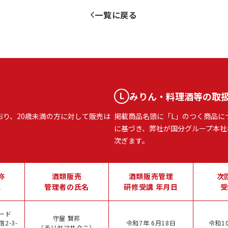
一覧に戻る
みりん・料理酒等の取
おり、20歳未満の方に対して販売は
掲載商品名頭に「L」のつく商品に
に基づき、弊社が国分グループ本社
次ぎます。
称
酒類販売
酒類販売管理
次
地
管理者の氏名
研修受講 年月日
受
ード
守屋 賢邦
2-3-
令和7年 6月18日
令和10
（モリヤマサクニ）