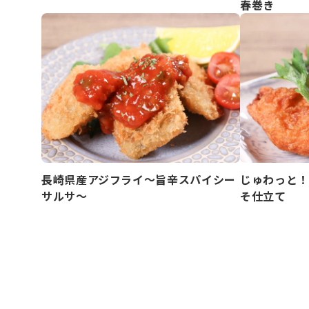
春巻き
長崎県産アジフライ～旨辛スパイシー
じゅわっと！
サルサ～
そ仕立て