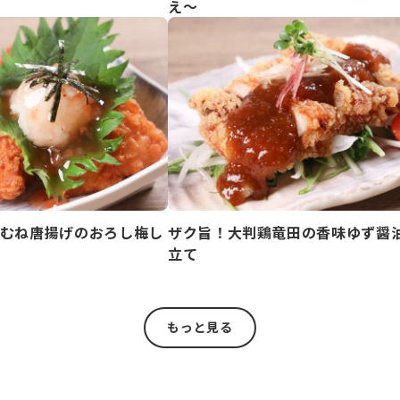
え～
むね唐揚げのおろし梅し
ザク旨！大判鶏竜田の香味ゆず醤
立て
もっと見る