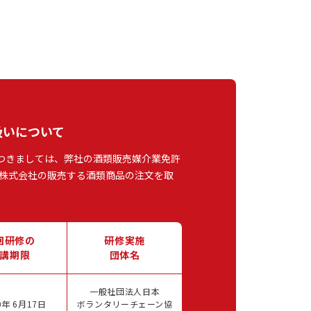
扱いについて
つきましては、弊社の酒類販売媒介業免許
株式会社の販売する酒類商品の注文を取
回研修の
研修実施
講期限
団体名
一般社団法人日本
年 6月17日
ボランタリーチェーン協