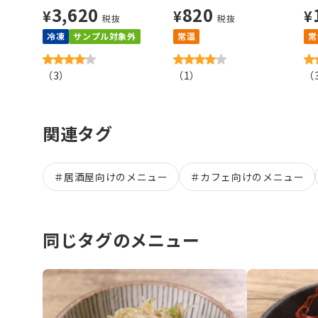
3,620
820
¥
¥
¥
税抜
税抜
冷凍
サンプル対象外
常温
常
（
3
）
（
1
）
（
関連タグ
＃
居酒屋向けのメニュー
＃
カフェ向けのメニュー
同じタグのメニュー