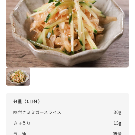
分量（
1皿分
）
味付きミミガースライス
30g
きゅうり
15g
ラー油
適量