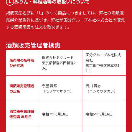
みりん・料理酒等の取扱いについて
掲載商品名頭に「L」のつく商品につきましては、弊社の酒類販
売媒介業免許に基づき、弊社が国分グループ本社株式会社の販売
する酒類商品の注文を取次ぎます。
酒類販売
管理者標識
国分グループ本社株式
株式会社ミクリード
販売場の名称
及
会社
東京都新宿区西新宿2-
び所在地
東京都中央区日本橋1-
3-1
1-1
酒類販売
管理者
守屋 賢邦
西川 貴志
の氏名
（モリヤマサクニ）
（ニシカワタカシ）
酒類販売管理
研
令和7年 6月18日
令和6年 5月16日
修受講 年月日