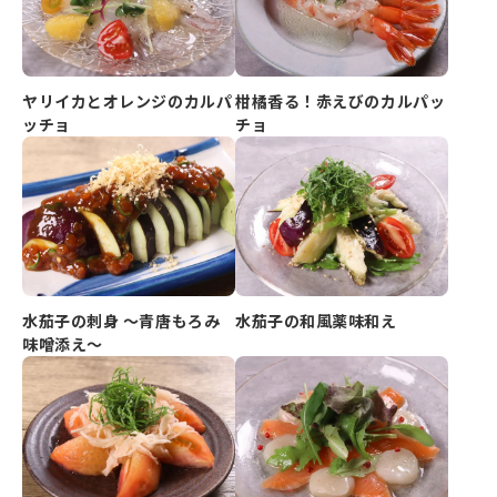
ヤリイカとオレンジのカルパ
柑橘香る！赤えびのカルパッ
ッチョ
チョ
水茄子の刺身 ～青唐もろみ
水茄子の和風薬味和え
味噌添え～