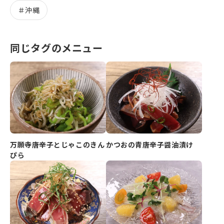
＃
沖縄
同じタグのメニュー
万願寺唐辛子とじゃこのきん
かつおの青唐辛子醤油漬け
ぴら