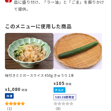
皿に盛り付け、「ラー油」と「ごま」を振りかけ
て提供。
このメニューに使用した商品
味付きミミガースライス 450g
きゅうり 1本
105
¥
税抜
1,080
¥
税抜
チルド
冷凍
SBS26便限定
（
1
）
（
0
）