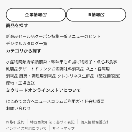
企業情報
IR情報
商品を探す
新商品
セール品
クーポン
特集一覧
メニューのヒント
デジタルカタログ一覧
カテゴリから探す
水産物
肉類
野菜類
前菜・珍味
串もの
揚げ物
餃子・点心
お食事
乳製品
デザート
ドリンク
お酒
調味料
消耗品 卓上・客席用
消耗品 厨房・調理用
消耗品 クレンリネス
生鮮品（配送便限定）
産地・工場直送
ミクリードオンラインストアについて
はじめての方へ
ニュース
コラム
ご利用ガイド
会社概要
お問い合わせ
お取引規約
特定商取引法に基づく表記
個人情報保護方針
インボイス対応について
サイトマップ