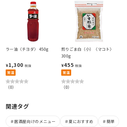
ラー油〈チヨダ〉 450g
煎りごま白（小）〈マコト〉
300g
1,300
455
¥
¥
税抜
税抜
常温
常温
（
0
）
（
0
）
関連タグ
＃
居酒屋向けのメニュー
＃
夏におすすめ
＃
簡単