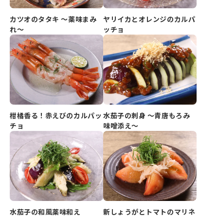
カツオのタタキ ～薬味まみ
ヤリイカとオレンジのカルパ
れ～
ッチョ
柑橘香る！赤えびのカルパッ
水茄子の刺身 ～青唐もろみ
チョ
味噌添え～
水茄子の和風薬味和え
新しょうがとトマトのマリネ