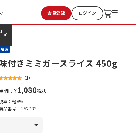
会員登録
ログイン
お気に入り
過去購入
は
冷凍
味付きミミガースライス 450g
（
1
）
1,080
単価：¥
税抜
税率：軽
8
%
商品番号：
152733