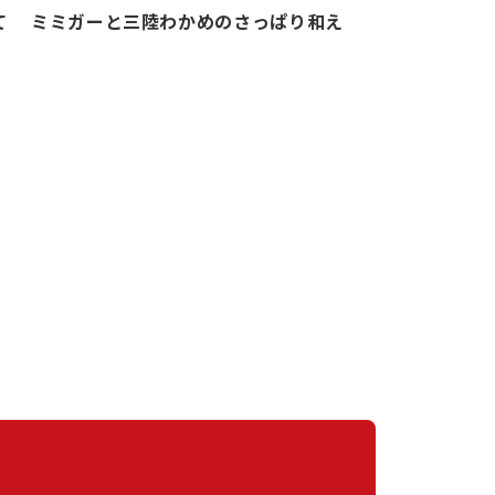
て
ミミガーと三陸わかめのさっぱり和え