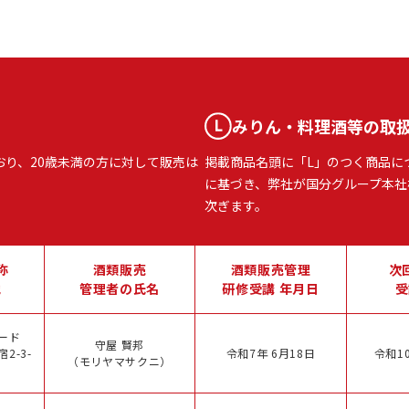
みりん・料理酒等の取
おり、20歳未満の方に対して販売は
掲載商品名頭に「L」のつく商品に
に基づき、弊社が国分グループ本社
次ぎます。
称
酒類販売
酒類販売管理
次
地
管理者の氏名
研修受講 年月日
受
ード
守屋 賢邦
2-3-
令和7年 6月18日
令和10
（モリヤマサクニ）