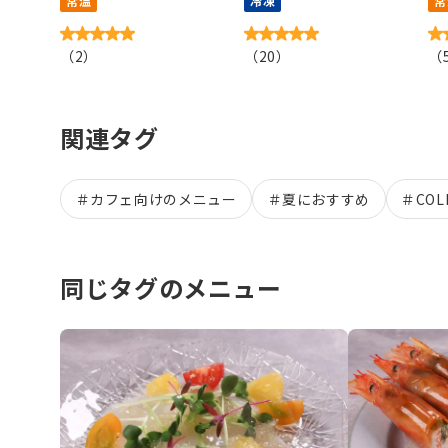
常温
冷凍
常
（
2
）
（
20
）
（
関連タグ
＃
カフェ向けのメニュー
＃
夏におすすめ
＃
CO
同じタグのメニュー