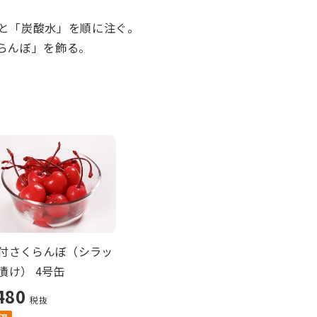
と「炭酸水」を順に注ぐ。
らんぼ」を飾る。
付さくらんぼ（シラッ
漬け） 4号缶
480
税抜