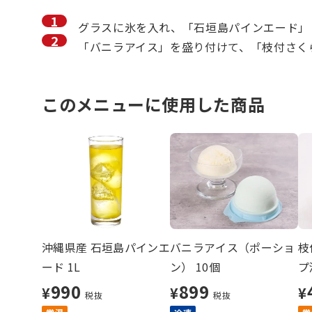
グラスに氷を入れ、「石垣島パインエード」
「バニラアイス」を盛り付けて、「枝付さく
このメニューに使用した商品
沖縄県産 石垣島パインエ
バニラアイス（ポーショ
枝
ード 1L
ン） 10個
プ
990
899
¥
¥
¥
税抜
税抜