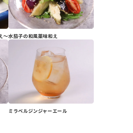
え～
水茄子の和風薬味和え
ミラベルジンジャーエール