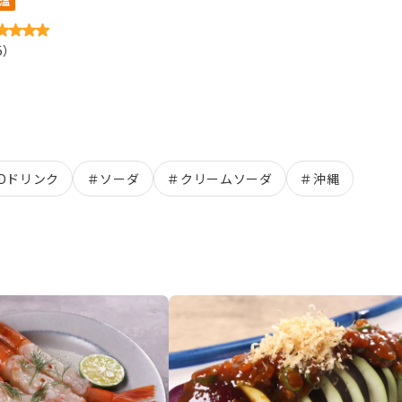
温
5
）
LDドリンク
＃
ソーダ
＃
クリームソーダ
＃
沖縄