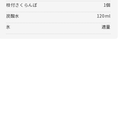
枝付さくらんぼ
1個
炭酸水
120ml
氷
適量