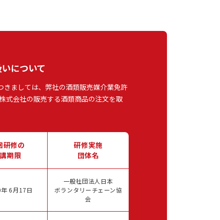
扱いについて
つきましては、弊社の酒類販売媒介業免許
株式会社の販売する酒類商品の注文を取
回研修の
研修実施
講期限
団体名
一般社団法人日本
年 6月17日
ボランタリーチェーン協
会