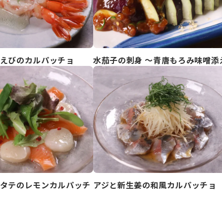
えびのカルパッチョ
水茄子の刺身 ～青唐もろみ味噌添
タテのレモンカルパッチ
アジと新生姜の和風カルパッチョ