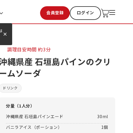
会員登録
ログイン
お気に入り
過去購入
は
調理目安時間
約3分
沖縄県産 石垣島パインのクリ
ームソーダ
ドリンク
分量（
1人分
）
沖縄県産 石垣島パインエード
30ml
バニラアイス（ポーション）
1個