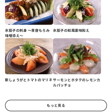
水茄子の刺身 ～青唐もろみ
水茄子の和風薬味和え
味噌添え～
新しょうがとトマトのマリネ
サーモンとホタテのレモンカ
ルパッチョ
もっと見る