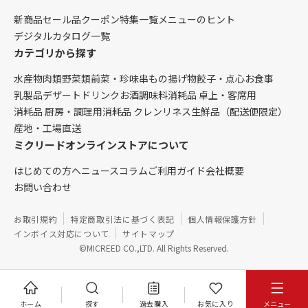
新商品
セール品
クーポン
特集一覧
メニューのヒント
デジタルカタログ一覧
カテゴリから探す
水産物
肉類
野菜類
前菜・珍味
串もの
揚げ物
餃子・点心
お食事
乳製品
デザート
ドリンク
お酒
調味料
消耗品 卓上・客席用
消耗品 厨房・調理用
消耗品 クレンリネス
生鮮品（配送便限定）
産地・工場直送
ミクリードオンラインストアについて
はじめての方へ
ニュース
コラム
ご利用ガイド
会社概要
お問い合わせ
お取引規約
特定商取引法に基づく表記
個人情報保護方針
インボイス対応について
サイトマップ
©MICREED CO.,LTD. All Rights Reserved.
ホーム
探す
過去購入
お気に入り
メニュー