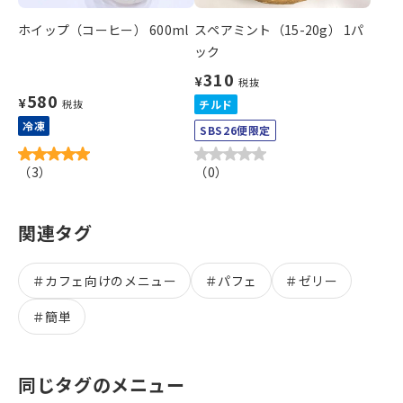
ホイップ（コーヒー） 600ml
スペアミント（15-20g） 1パ
ック
310
¥
税抜
580
¥
税抜
チルド
冷凍
SBS26便限定
（
3
）
（
0
）
関連タグ
＃
カフェ向けのメニュー
＃
パフェ
＃
ゼリー
＃
簡単
同じタグのメニュー