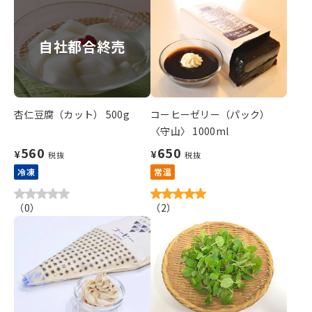
自社都合終売
杏仁豆腐（カット） 500g
コーヒーゼリー（パック）
〈守山〉 1000ml
560
650
¥
¥
税抜
税抜
冷凍
常温
（
0
）
（
2
）