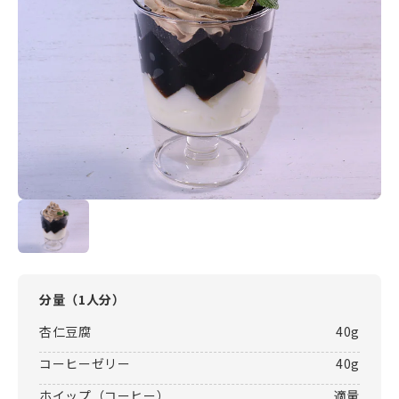
分量（
1人分
）
杏仁豆腐
40g
コーヒーゼリー
40g
ホイップ（コーヒー）
適量