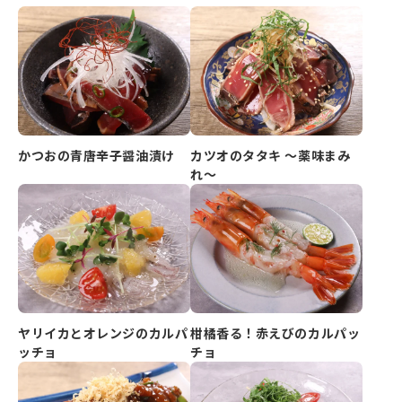
かつおの青唐辛子醤油漬け
カツオのタタキ ～薬味まみ
れ～
ヤリイカとオレンジのカルパ
柑橘香る！赤えびのカルパッ
ッチョ
チョ