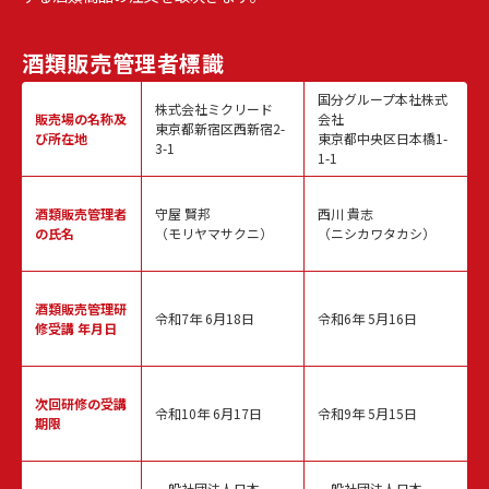
酒類販売
管理者標識
国分グループ本社株式
株式会社ミクリード
販売場の名称
及
会社
東京都新宿区西新宿2-
び所在地
東京都中央区日本橋1-
3-1
1-1
酒類販売
管理者
守屋 賢邦
西川 貴志
の氏名
（モリヤマサクニ）
（ニシカワタカシ）
酒類販売管理
研
令和7年 6月18日
令和6年 5月16日
修受講 年月日
次回研修の
受講
令和10年 6月17日
令和9年 5月15日
期限
一般社団法人日本
一般社団法人日本