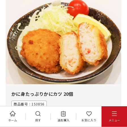
かに身たっぷりかにカツ 20個
商品番号：153856
ほぼタネはかにだけ。つなぎはほとんど使っていませ
ん。かにを味わう贅沢なフライです。（爪つきではあり
ホーム
探す
過去購入
お気に入り
メニュー