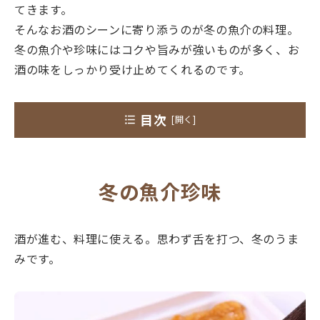
てきます。
そんなお酒のシーンに寄り添うのが冬の魚介の料理。
冬の魚介や珍味にはコクや旨みが強いものが多く、お
酒の味をしっかり受け止めてくれるのです。
目次
冬の魚介珍味
殻付き・ツメ付き・甲羅盛り
冬の魚介珍味
かにだし
真だら白子
酒が進む、料理に使える。思わず舌を打つ、冬のうま
みです。
あんこう
かき
ふぐ