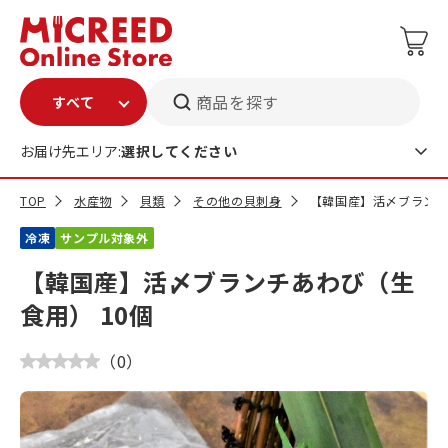
商品を探す
お届け先エリア:
選択してください
TOP
水産物
貝類
その他の貝刺身
【韓国産】活〆ブランチ
冷凍
サンプル対象外
【韓国産】活〆ブランチあわび（生
食用） 10個
（
0
）