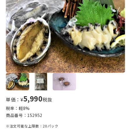
5,990
単価：¥
税抜
税率：軽
8
%
商品番号：
152952
※注文可能な上限数：20パック