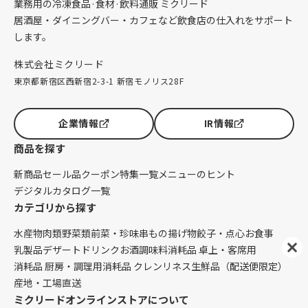
業務用の冷凍食品·食材·飲料通販 ミクリード
居酒屋・ダイニングバー・カフェなど飲食店の仕入れをサポート
します。
株式会社ミクリード
東京都新宿区西新宿2-3-1 新宿モノリス28F
企業情報
IR情報
商品を探す
新商品
セール品
クーポン
特集一覧
メニューのヒント
デジタルカタログ一覧
カテゴリから探す
水産物
肉類
野菜類
前菜・珍味
串もの
揚げ物
餃子・点心
お食事
乳製品
デザート
ドリンク
お酒
調味料
消耗品 卓上・客席用
消耗品 厨房・調理用
消耗品 クレンリネス
生鮮品（配送便限定）
産地・工場直送
ミクリードオンラインストアについて