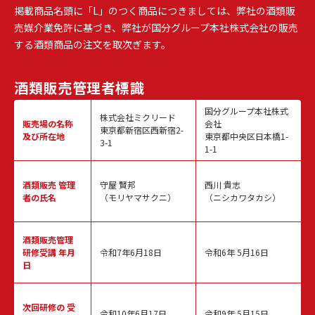
掲載商品名頭に「L」のつく商品につきましては、弊社の酒類販
売媒介業免許に基づき、弊社が国分グループ本社株式会社の販売
する酒類商品の注文を取次ぎます。
酒類販売
管理者標識
国分グループ本社株式
株式会社ミクリード
販売場の名称
会社
東京都新宿区西新宿2-
及び所在地
東京都中央区日本橋1-
3-1
1-1
酒類販売
管理
守屋 賢邦
西川 貴志
者の氏名
（モリヤマサクニ）
（ニシカワタカシ）
酒類販売管理
研修受講 年月
令和7年6月18日
令和6年 5月16日
日
次回研修の
受
令和10年6月17日
令和9年 5月15日