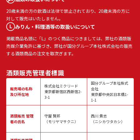
20歳未満の方の飲酒は法律で禁止されており、20歳未満の方に
対して販売はいたしません。
みりん・料理酒等の取扱いについて
掲載商品名頭に「L」のつく商品につきましては、弊社の酒類販
売媒介業免許に基づき、弊社が国分グループ本社株式会社の販売
する酒類商品の注文を取次ぎます。
酒類販売
管理者標識
国分グループ本社株式
株式会社ミクリード
販売場の名称
会社
東京都新宿区西新宿2-
及び所在地
東京都中央区日本橋1-
3-1
1-1
酒類販売
管理
守屋 賢邦
西川 貴志
者の氏名
（モリヤマサクニ）
（ニシカワタカシ）