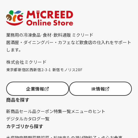
業務用の冷凍食品·食材·飲料通販 ミクリード
居酒屋・ダイニングバー・カフェなど飲食店の仕入れをサポート
します。
株式会社ミクリード
東京都新宿区西新宿2-3-1 新宿モノリス28F
企業情報
IR情報
商品を探す
新商品
セール品
クーポン
特集一覧
メニューのヒント
デジタルカタログ一覧
カテゴリから探す
水産物
肉類
野菜類
前菜・珍味
串もの
揚げ物
餃子・点心
お食事