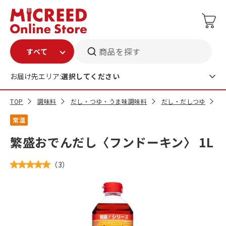
商品を探す
お届け先エリア:
選択してください
TOP
調味料
だし・つゆ・うま味調味料
だし・だしつゆ
繁
常温
繁盛おでんだし〈フンドーキン〉 1L
（
3
）