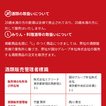
酒類の取扱いについて
20歳未満の方の飲酒は法律で禁止されており、20歳未満の方に
対して販売はいたしません。
みりん・料理酒等の取扱いについて
掲載商品名頭に「L」のつく商品につきましては、弊社の酒類販
売媒介業免許に基づき、弊社が国分グループ本社株式会社の販売
する酒類商品の注文を取次ぎます。
酒類販売
管理者標識
国分グループ本社株式
株式会社ミクリード
販売場の名称
及
会社
東京都新宿区西新宿2-
び所在地
東京都中央区日本橋1-
3-1
1-1
酒類販売
管理者
守屋 賢邦
西川 貴志