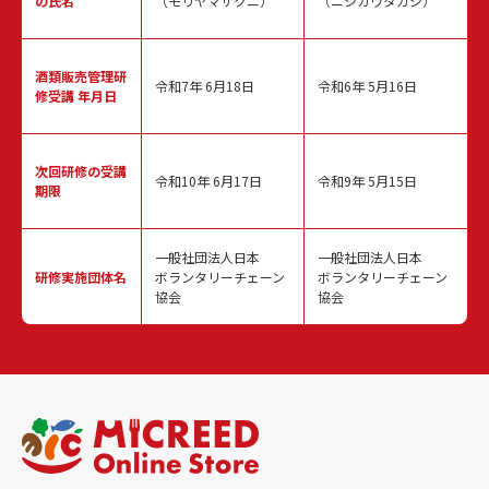
の氏名
（モリヤマサクニ）
（ニシカワタカシ）
酒類販売管理
研
令和7年 6月18日
令和6年 5月16日
修受講 年月日
次回研修の
受講
令和10年 6月17日
令和9年 5月15日
期限
一般社団法人日本
一般社団法人日本
研修実施
団体名
ボランタリーチェーン
ボランタリーチェーン
協会
協会