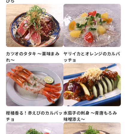
ぴら
カツオのタタキ ～薬味まみ
ヤリイカとオレンジのカルパ
れ～
ッチョ
柑橘香る！赤えびのカルパッ
水茄子の刺身 ～青唐もろみ
チョ
味噌添え～