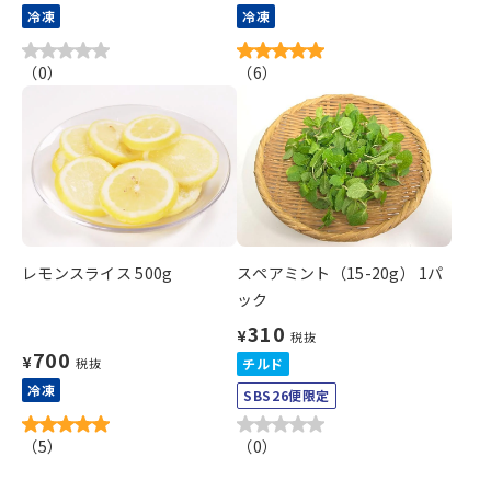
冷凍
冷凍
（
0
）
（
6
）
レモンスライス 500g
スペアミント（15-20g） 1パ
ック
310
¥
税抜
700
¥
税抜
チルド
冷凍
SBS26便限定
（
5
）
（
0
）