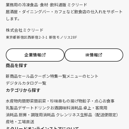
業務用の冷凍食品·食材·飲料通販 ミクリード
居酒屋・ダイニングバー・カフェなど飲食店の仕入れをサポート
します。
株式会社ミクリード
東京都新宿区西新宿2-3-1 新宿モノリス28F
企業情報
IR情報
商品を探す
新商品
セール品
クーポン
特集一覧
メニューのヒント
デジタルカタログ一覧
カテゴリから探す
水産物
肉類
野菜類
前菜・珍味
串もの
揚げ物
餃子・点心
お食事
乳製品
デザート
ドリンク
お酒
調味料
消耗品 卓上・客席用
消耗品 厨房・調理用
消耗品 クレンリネス
生鮮品（配送便限定）
産地・工場直送
ミクリードオンラインストアについて