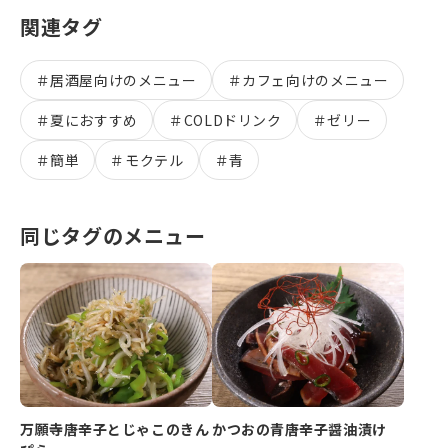
関連タグ
＃
居酒屋向けのメニュー
＃
カフェ向けのメニュー
＃
夏におすすめ
＃
COLDドリンク
＃
ゼリー
＃
簡単
＃
モクテル
＃
青
同じタグのメニュー
万願寺唐辛子とじゃこのきん
かつおの青唐辛子醤油漬け