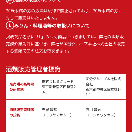
20歳未満の方の飲酒は法律で禁止されており、20歳未満の方に
対して販売はいたしません。
みりん・料理酒等の取扱いについて
掲載商品名頭に「L」のつく商品につきましては、弊社の酒類販
売媒介業免許に基づき、弊社が国分グループ本社株式会社の販売
する酒類商品の注文を取次ぎます。
酒類販売
管理者標識
国分グループ本社株式
株式会社ミクリード
販売場の名称
及
会社
東京都新宿区西新宿2-
び所在地
東京都中央区日本橋1-
3-1
1-1
酒類販売
管理者
守屋 賢邦
西川 貴志
の氏名
（モリヤマサクニ）
（ニシカワタカシ）