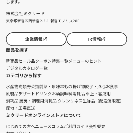
します。
株式会社ミクリード
東京都新宿区西新宿2-3-1 新宿モノリス28F
企業情報
IR情報
商品を探す
新商品
セール品
クーポン
特集一覧
メニューのヒント
デジタルカタログ一覧
カテゴリから探す
水産物
肉類
野菜類
前菜・珍味
串もの
揚げ物
餃子・点心
お食事
乳製品
デザート
ドリンク
お酒
調味料
消耗品 卓上・客席用
消耗品 厨房・調理用
消耗品 クレンリネス
生鮮品（配送便限定）
産地・工場直送
ミクリードオンラインストアについて
はじめての方へ
ニュース
コラム
ご利用ガイド
会社概要