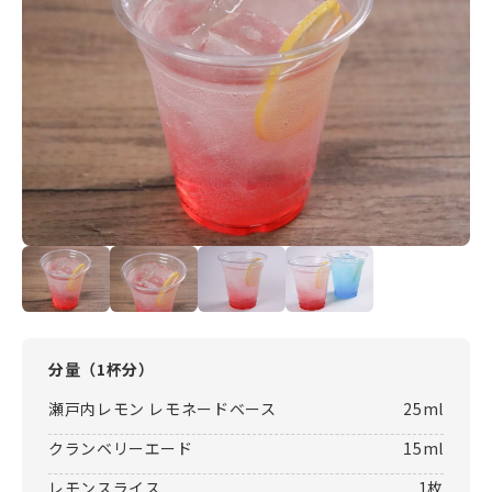
分量（
1杯分
）
瀬戸内レモン レモネードベース
25ml
クランベリーエード
15ml
レモンスライス
1枚