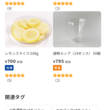
（
9
）
（
2
）
レモンスライス 500g
透明カップ（14オンス） 50個
700
795
¥
¥
税抜
税抜
冷凍
常温
（
5
）
（
2
）
関連タグ
＃
居酒屋向けのメニュー
＃
カフェ向けのメニュー