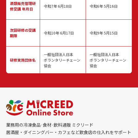
酒類販売管理
研
令和7年 6月18日
令和6年 5月16日
修受講 年月日
次回研修の
受講
令和10年 6月17日
令和9年 5月15日
期限
一般社団法人日本
一般社団法人日本
研修実施
団体名
ボランタリーチェーン
ボランタリーチェーン
協会
協会
業務用の冷凍食品·食材·飲料通販 ミクリード
居酒屋・ダイニングバー・カフェなど飲食店の仕入れをサポート