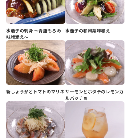
水茄子の刺身 ～青唐もろみ
水茄子の和風薬味和え
味噌添え～
新しょうがとトマトのマリネ
サーモンとホタテのレモンカ
ルパッチョ