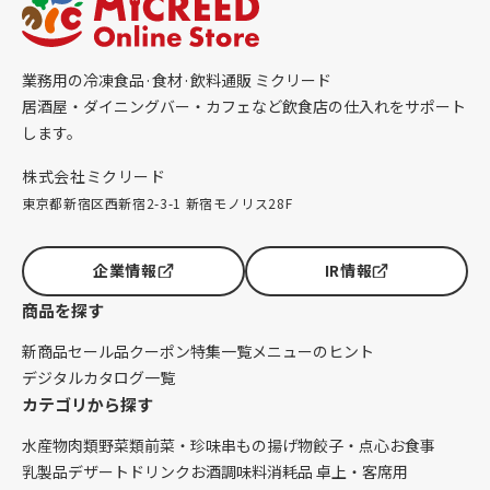
業務用の冷凍食品·食材·飲料通販 ミクリード
居酒屋・ダイニングバー・カフェなど飲食店の仕入れをサポート
します。
株式会社ミクリード
東京都新宿区西新宿2-3-1 新宿モノリス28F
企業情報
IR情報
商品を探す
新商品
セール品
クーポン
特集一覧
メニューのヒント
デジタルカタログ一覧
カテゴリから探す
水産物
肉類
野菜類
前菜・珍味
串もの
揚げ物
餃子・点心
お食事
乳製品
デザート
ドリンク
お酒
調味料
消耗品 卓上・客席用