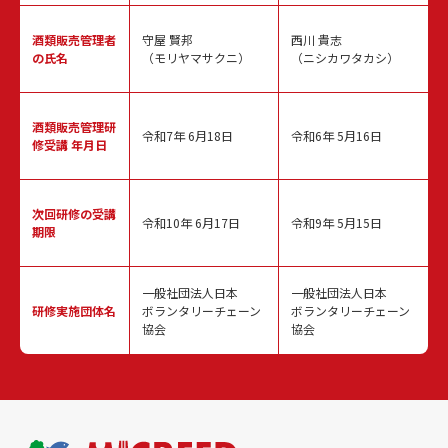
酒類販売
管理者
守屋 賢邦
西川 貴志
の氏名
（モリヤマサクニ）
（ニシカワタカシ）
酒類販売管理
研
令和7年 6月18日
令和6年 5月16日
修受講 年月日
次回研修の
受講
令和10年 6月17日
令和9年 5月15日
期限
一般社団法人日本
一般社団法人日本
研修実施
団体名
ボランタリーチェーン
ボランタリーチェーン
協会
協会