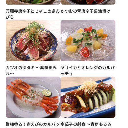
万願寺唐辛子とじゃこのきん
かつおの青唐辛子醤油漬け
ぴら
カツオのタタキ ～薬味まみ
ヤリイカとオレンジのカルパ
れ～
ッチョ
柑橘香る！赤えびのカルパッ
水茄子の刺身 ～青唐もろみ