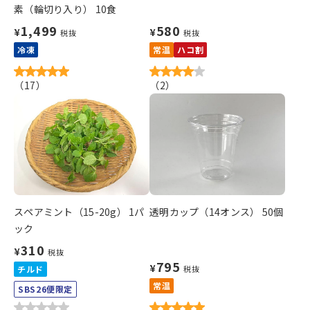
素（輪切り入り） 10食
1,499
580
¥
¥
税抜
税抜
冷凍
常温
ハコ割
（
17
）
（
2
）
スペアミント（15-20g） 1パ
透明カップ（14オンス） 50個
ック
310
¥
税抜
795
¥
チルド
税抜
常温
SBS26便限定