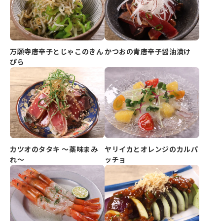
万願寺唐辛子とじゃこのきん
かつおの青唐辛子醤油漬け
ぴら
カツオのタタキ ～薬味まみ
ヤリイカとオレンジのカルパ
れ～
ッチョ