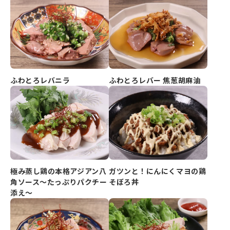
ふわとろレバニラ
ふわとろレバー 焦葱胡麻油
極み蒸し鶏の本格アジアン八
ガツンと！にんにくマヨの鶏
角ソース～たっぷりパクチー
そぼろ丼
添え～