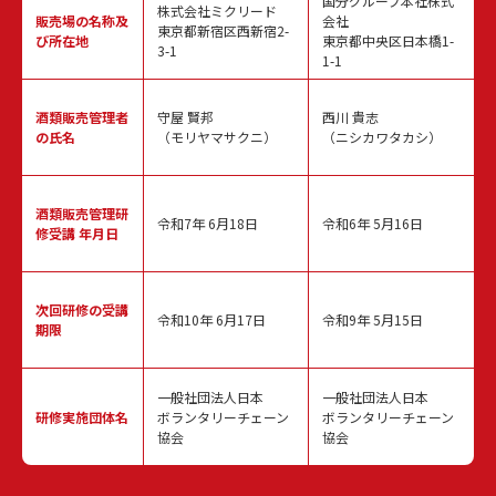
国分グループ本社株式
株式会社ミクリード
販売場の名称
及
会社
東京都新宿区西新宿2-
び所在地
東京都中央区日本橋1-
3-1
1-1
酒類販売
管理者
守屋 賢邦
西川 貴志
の氏名
（モリヤマサクニ）
（ニシカワタカシ）
酒類販売管理
研
令和7年 6月18日
令和6年 5月16日
修受講 年月日
次回研修の
受講
令和10年 6月17日
令和9年 5月15日
期限
一般社団法人日本
一般社団法人日本
研修実施
団体名
ボランタリーチェーン
ボランタリーチェーン
協会
協会