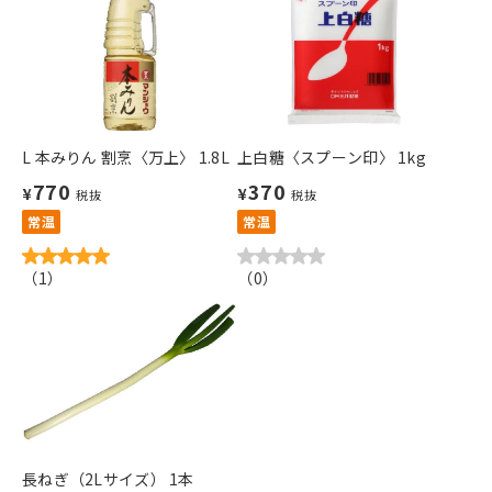
L 本みりん 割烹〈万上〉 1.8L
上白糖〈スプーン印〉 1kg
770
370
¥
¥
税抜
税抜
常温
常温
（
1
）
（
0
）
長ねぎ（2Lサイズ） 1本