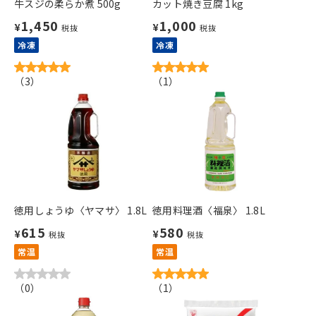
牛スジの柔らか煮 500g
カット焼き豆腐 1kg
1,450
1,000
¥
¥
税抜
税抜
冷凍
冷凍
（
3
）
（
1
）
徳用しょうゆ〈ヤマサ〉 1.8L
徳用料理酒〈福泉〉 1.8L
615
580
¥
¥
税抜
税抜
常温
常温
（
0
）
（
1
）