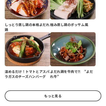
しっとり蒸し鶏の本格よだれ
極み蒸し鶏のポッサム風
鶏
よだれ鶏を牛肉で⁈ ”よだ
温めるだけ！トマトとアスパ
れ牛”
ラガスのチーズハンバーグ
もっと見る