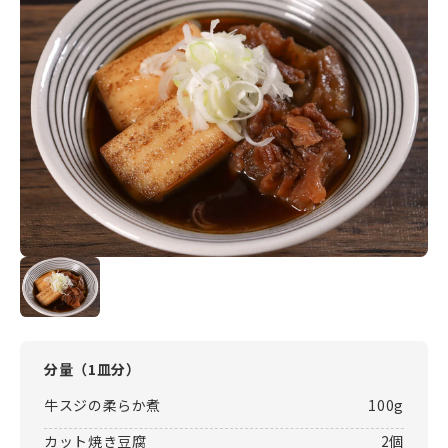
分量（
1皿分
）
牛スジの柔らか煮
100g
カット焼き豆腐
2個