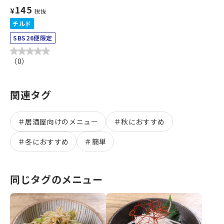
145
¥
税抜
チルド
SBS26便限定
（
0
）
関連タグ
＃
居酒屋向けのメニュー
＃
秋におすすめ
＃
冬におすすめ
＃
簡単
同じタグのメニュー