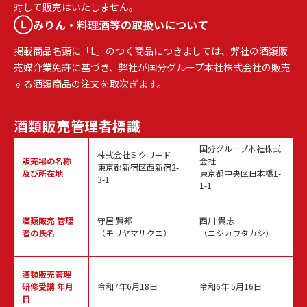
対して販売はいたしません。
みりん・料理酒等の取扱いについて
掲載商品名頭に「L」のつく商品につきましては、弊社の酒類販
売媒介業免許に基づき、弊社が国分グループ本社株式会社の販売
する酒類商品の注文を取次ぎます。
酒類販売
管理者標識
国分グループ本社株式
株式会社ミクリード
販売場の名称
会社
東京都新宿区西新宿2-
及び所在地
東京都中央区日本橋1-
3-1
1-1
酒類販売
管理
守屋 賢邦
西川 貴志
者の氏名
（モリヤマサクニ）
（ニシカワタカシ）
酒類販売管理
研修受講 年月
令和7年6月18日
令和6年 5月16日
日