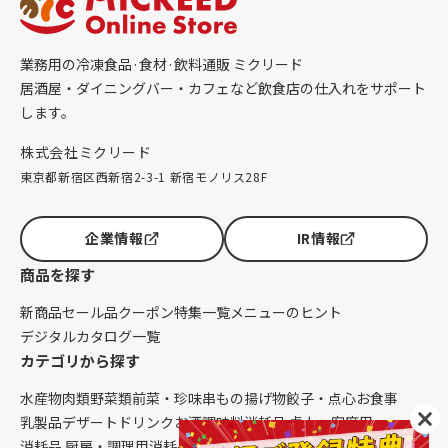
業務用の冷凍食品·食材·飲料通販 ミクリード
居酒屋・ダイニングバー・カフェなど飲食店の仕入れをサポート
します。
株式会社ミクリード
東京都新宿区西新宿2-3-1 新宿モノリス28F
企業情報
IR情報
商品を探す
新商品
セール品
クーポン
特集一覧
メニューのヒント
デジタルカタログ一覧
カテゴリから探す
水産物
肉類
野菜類
前菜・珍味
串もの
揚げ物
餃子・点心
お食事
乳製品
デザート
ドリンク
お酒
調味料
消耗品 卓上・客席用
消耗品 厨房・調理用
消耗品 クレンリネス
生鮮品（配送便限定）