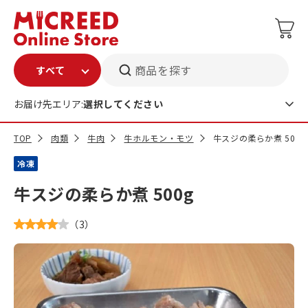
商品を探す
お届け先エリア:
選択してください
TOP
肉類
牛肉
牛ホルモン・モツ
牛スジの柔らか煮 500g
冷凍
牛スジの柔らか煮 500g
（
3
）