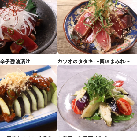
辛子醤油漬け
カツオのタタキ ～薬味まみれ～