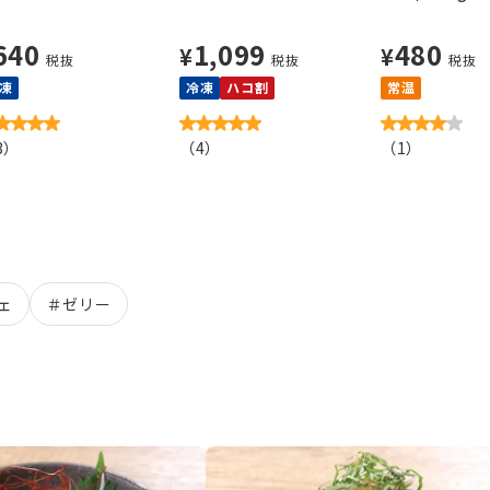
640
1,099
480
¥
¥
税抜
税抜
税抜
凍
冷凍
ハコ割
常温
3
）
（
4
）
（
1
）
ェ
＃
ゼリー