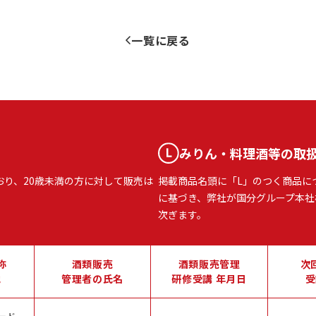
一覧に戻る
みりん・料理酒等の取
おり、20歳未満の方に対して販売は
掲載商品名頭に「L」のつく商品に
に基づき、弊社が国分グループ本社
次ぎます。
称
酒類販売
酒類販売管理
次
地
管理者の氏名
研修受講 年月日
受
ード