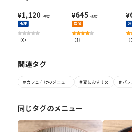
ml
1,120
645
¥
¥
¥
税抜
税抜
冷凍
常温
冷
（
0
）
（
1
）
（
関連タグ
＃
カフェ向けのメニュー
＃
夏におすすめ
＃
パフ
同じタグのメニュー