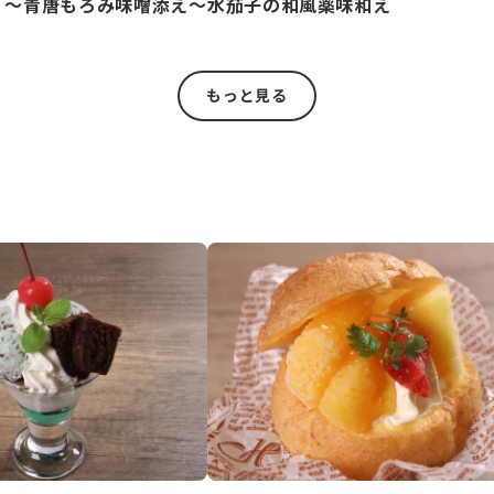
 ～青唐もろみ味噌添え～
水茄子の和風薬味和え
もっと見る