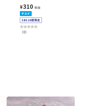
310
¥
税抜
チルド
SBS26便限定
（
0
）