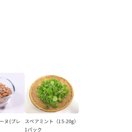
ーヌ(プレ
スペアミント（15-20g）
1パック