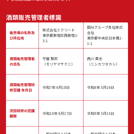
酒類販売
管理者標識
国分グループ本社株式
株式会社ミクリード
販売場の名称
及
会社
東京都新宿区西新宿2-
び所在地
東京都中央区日本橋1-
3-1
1-1
酒類販売
管理者
守屋 賢邦
西川 貴志
の氏名
（モリヤマサクニ）
（ニシカワタカシ）
酒類販売管理
研
令和7年 6月18日
令和6年 5月16日
修受講 年月日
次回研修の
受講
令和10年 6月17日
令和9年 5月15日
期限
一般社団法人日本
一般社団法人日本