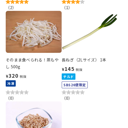
（
2
）
（
1
）
そのまま食べられる！蒸もや
長ねぎ（2Lサイズ） 1本
し 500g
145
¥
税抜
320
¥
税抜
チルド
冷凍
SBS26便限定
（
0
）
（
0
）