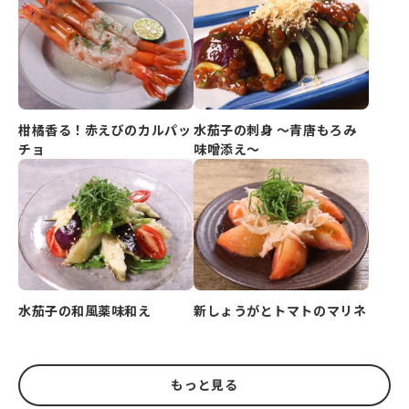
柑橘香る！赤えびのカルパッ
水茄子の刺身 ～青唐もろみ
チョ
味噌添え～
水茄子の和風薬味和え
新しょうがとトマトのマリネ
もっと見る