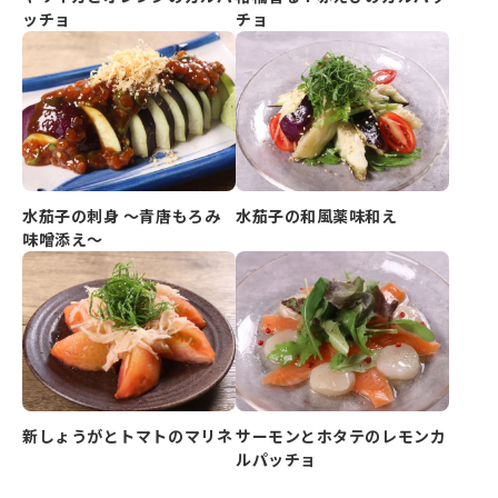
ッチョ
チョ
水茄子の刺身 ～青唐もろみ
水茄子の和風薬味和え
味噌添え～
新しょうがとトマトのマリネ
サーモンとホタテのレモンカ
ルパッチョ