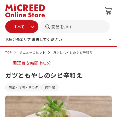
商品を探す
お届け先エリア:
選択してください
TOP
メニューのヒント
ガツともやしのシビ辛和え
調理目安時間
約5分
ガツともやしのシビ辛和え
前菜・珍味・サラダ
肉料理