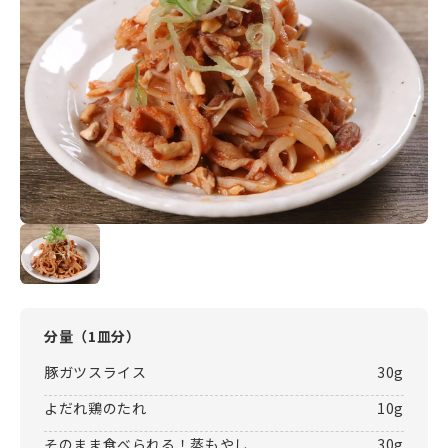
分量（
1皿分
）
豚ガツスライス
30g
よだれ鶏のたれ
10g
そのまま食べられる！蒸もやし
30g