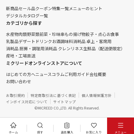
新商品
セール品
クーポン
特集一覧
メニューのヒント
デジタルカタログ一覧
カテゴリから探す
水産物
肉類
野菜類
前菜・珍味
串もの
揚げ物
餃子・点心
お食事
乳製品
デザート
ドリンク
お酒
調味料
消耗品 卓上・客席用
消耗品 厨房・調理用
消耗品 クレンリネス
生鮮品（配送便限定）
産地・工場直送
ミクリードオンラインストアについて
はじめての方へ
ニュース
コラム
ご利用ガイド
会社概要
お問い合わせ
お取引規約
特定商取引法に基づく表記
個人情報保護方針
インボイス対応について
サイトマップ
©MICREED CO.,LTD. All Rights Reserved.
ホーム
探す
過去購入
お気に入り
メニュー