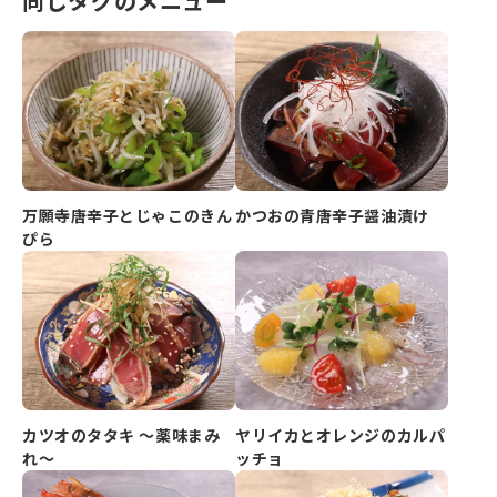
同じタグのメニュー
万願寺唐辛子とじゃこのきん
かつおの青唐辛子醤油漬け
ぴら
カツオのタタキ ～薬味まみ
ヤリイカとオレンジのカルパ
れ～
ッチョ