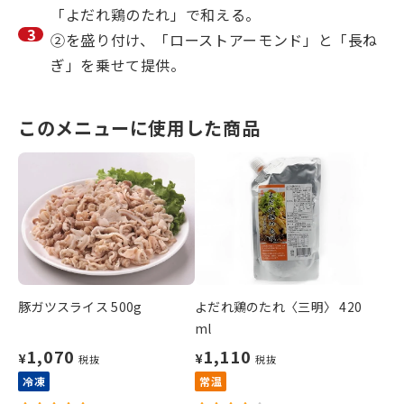
「よだれ鶏のたれ」で和える。
②を盛り付け、「ローストアーモンド」と「長ね
ぎ」を乗せて提供。
このメニューに使用した商品
豚ガツスライス 500g
よだれ鶏のたれ〈三明〉 420
ml
1,070
1,110
¥
¥
税抜
税抜
冷凍
常温