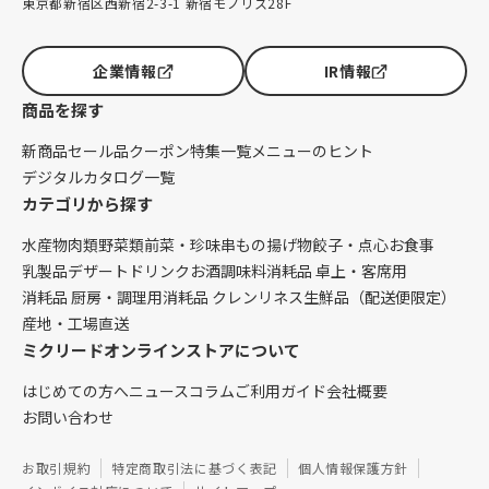
東京都新宿区西新宿2-3-1 新宿モノリス28F
企業情報
IR情報
商品を探す
新商品
セール品
クーポン
特集一覧
メニューのヒント
デジタルカタログ一覧
カテゴリから探す
水産物
肉類
野菜類
前菜・珍味
串もの
揚げ物
餃子・点心
お食事
乳製品
デザート
ドリンク
お酒
調味料
消耗品 卓上・客席用
消耗品 厨房・調理用
消耗品 クレンリネス
生鮮品（配送便限定）
産地・工場直送
ミクリードオンラインストアについて
はじめての方へ
ニュース
コラム
ご利用ガイド
会社概要
お問い合わせ
お取引規約
特定商取引法に基づく表記
個人情報保護方針