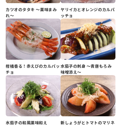
カツオのタタキ ～薬味まみ
ヤリイカとオレンジのカルパ
れ～
ッチョ
柑橘香る！赤えびのカルパッ
水茄子の刺身 ～青唐もろみ
チョ
味噌添え～
水茄子の和風薬味和え
新しょうがとトマトのマリネ