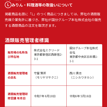
みりん・料理酒等の取扱いについて
掲載商品名頭に「L」のつく商品につきましては、弊社の酒類販
売媒介業免許に基づき、弊社が国分グループ本社株式会社の販売
する酒類商品の注文を取次ぎます。
酒類販売
管理者標識
国分グループ本社株式
株式会社ミクリード
販売場の名称
及
会社
東京都新宿区西新宿2-
び所在地
東京都中央区日本橋1-
3-1
1-1
酒類販売
管理者
守屋 賢邦
西川 貴志
の氏名
（モリヤマサクニ）
（ニシカワタカシ）
酒類販売管理
研
令和7年 6月18日
令和6年 5月16日
修受講 年月日