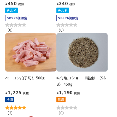
450
340
¥
¥
税抜
税抜
チルド
チルド
SBS26便限定
SBS26便限定
（
0
）
（
0
）
ベーコン拍子切り 500g
味付塩コショー（粗挽）〈S&
B〉 450g
1,225
1,190
¥
¥
税抜
税抜
冷凍
常温
（
3
）
（
0
）