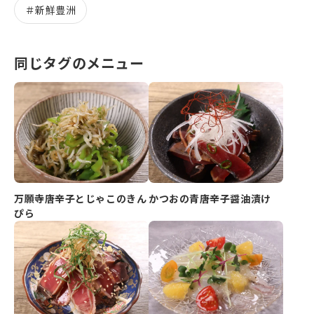
＃
新鮮豊洲
同じタグのメニュー
万願寺唐辛子とじゃこのきん
かつおの青唐辛子醤油漬け
ぴら