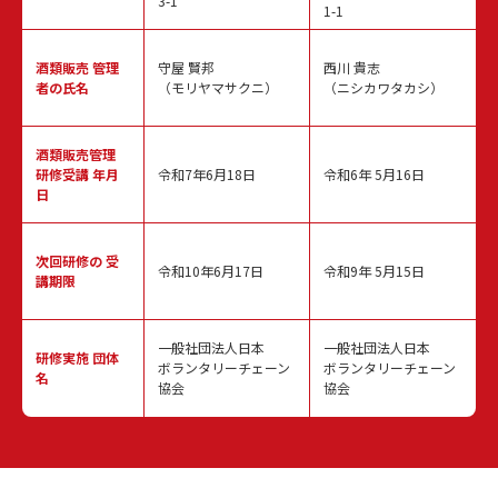
3-1
1-1
酒類販売
管理
守屋 賢邦
西川 貴志
者の氏名
（モリヤマサクニ）
（ニシカワタカシ）
酒類販売管理
研修受講 年月
令和7年6月18日
令和6年 5月16日
日
次回研修の
受
令和10年6月17日
令和9年 5月15日
講期限
一般社団法人日本
一般社団法人日本
研修実施
団体
ボランタリーチェーン
ボランタリーチェーン
名
協会
協会