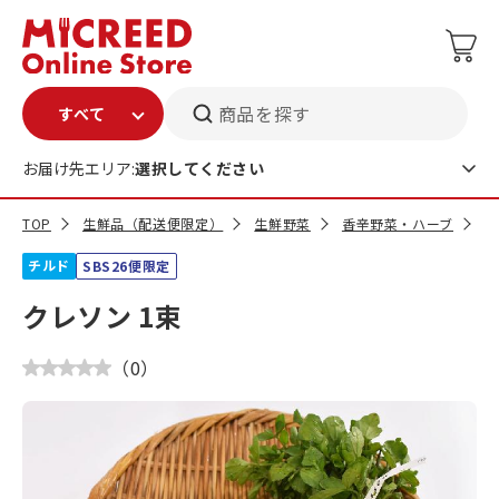
商品を探す
お届け先エリア:
選択してください
TOP
生鮮品（配送便限定）
生鮮野菜
香辛野菜・ハーブ
ク
チルド
SBS26便限定
クレソン 1束
（
0
）