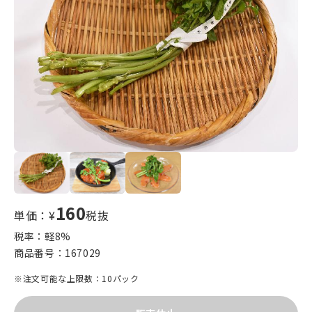
160
単価：¥
税抜
税率：軽
8
%
商品番号：
167029
※注文可能な上限数：10パック