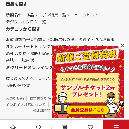
商品を探す
新商品
セール品
クーポン
特集一覧
メニューのヒント
デジタルカタログ一覧
カテゴリから探す
水産物
肉類
野菜類
前菜・珍味
串もの
揚げ物
餃子・点心
お食事
乳製品
デザート
ドリンク
お酒
調味料
消耗品 卓上・客席用
消耗品 厨房・調理用
消耗品 クレンリネス
生鮮品（配送便限定）
産地・工場直送
ミクリードオンラインストアについて
はじめての方へ
ニュース
コラム
ご利用ガイド
会社概要
お問い合わせ
お取引規約
特定商取引法に基づく表記
個人情報保護方針
インボイス対応について
サイトマップ
©MICREED CO.,LTD. All Rights Reserved.